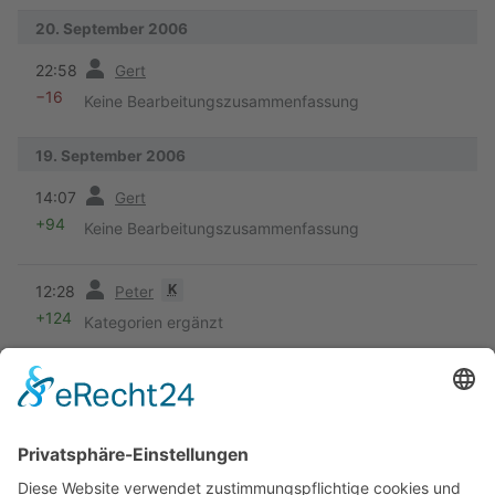
20. September 2006
Vorherige
22:58
Gert
−16
Keine Bearbeitungszusammenfassung
19. September 2006
Vorherige
14:07
Gert
+94
Keine Bearbeitungszusammenfassung
Vorherige
K
12:28
Peter
+124
Kategorien ergänzt
18. September 2006
Vorherige
K
16:15
Peter
+100
navbox ergänzt