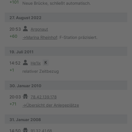
+101
Neue Brücke, schließt automatisch.
27. August 2022
Vorherige
20:53
Argonaut
+60
→
Marina Rheinhof
:
F-Station präzisiert.
19. Juli 2011
Vorherige
K
14:52
He1ix
+1
relativer Zeitbezug
30. Januar 2010
Vorherige
20:03
78.42.139.178
+71
→
Übersicht der Anlegeplätze
31. Januar 2008
Vorherige
14:50
91.32.41.68