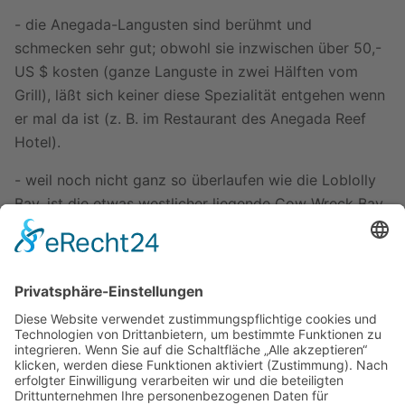
- die Anegada-Langusten sind berühmt und
schmecken sehr gut; obwohl sie inzwischen über 50,-
US $ kosten (ganze Languste in zwei Hälften vom
Grill), läßt sich keiner diese Spezialität entgehen wenn
er mal da ist (z. B. im Restaurant des Anegada Reef
Hotel).
- weil noch nicht ganz so überlaufen wie die Loblolly
Bay, ist die etwas westlicher liegende Cow Wreck Bay
die bessere Alternative (beide mit Taxi vom Anegada
Reef Hotel aus). Das Taxi kostet hin und zurück 8 US
$ pro Person (Stand April 2008) und die Uhrzeit der
Rückfahrt muß bereits bei der Hinfahrt abgesprochen
werden.
Major