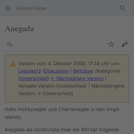
SkipperGuide
Such
Anegada
Sprache
Beobacht
Quel
Version vom 4. Oktober 2008, 17:34 Uhr von
Legolas13
(
Diskussion
|
Beiträge
)
(Kategorie)
(
Unterschied
)
← Nächstältere Version
|
Aktuelle Version (Unterschied) | Nächstjüngere
Version → (Unterschied)
Hallo Hobbysegler und Chartersegler in den Virgin
Islands,
Anegada als nördlichste Insel der BVI hat folgende