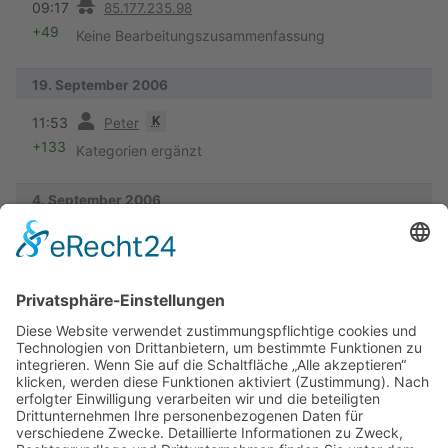
09:17
85.177.235.98
+49
Keine Bearbeitungszusammenfassung
19. September 2006
Vorherige
K
11:53
Peter
+133
Kategorien ergänzt
4. September 2006
Vorherige
08:48
ImmigrantSong
−7
Keine Bearbeitungszusammenfassung
23. August 2006
Vorherige
K
18:43
Peter
+129
Navbox und Koordinaten
Vorherige
13:55
ImmigrantSong