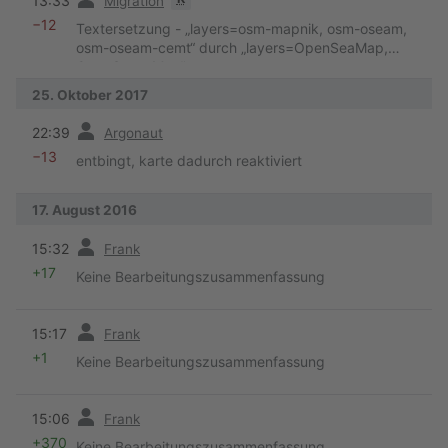
13:33
Migration
−12
Textersetzung - „layers=osm-mapnik, osm-oseam,
osm-oseam-cemt“ durch „layers=OpenSeaMap,
OpenStreetMap“
25. Oktober 2017
Vorherige
22:39
Argonaut
−13
entbingt, karte dadurch reaktiviert
17. August 2016
Vorherige
15:32
Frank
+17
Keine Bearbeitungszusammenfassung
Vorherige
15:17
Frank
+1
Keine Bearbeitungszusammenfassung
Vorherige
15:06
Frank
+370
Keine Bearbeitungszusammenfassung