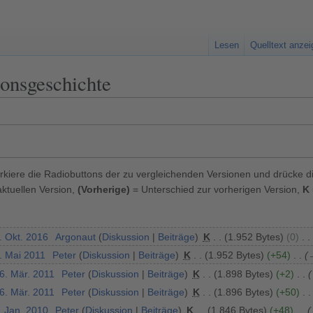
Lesen
Quelltext anze
ionsgeschichte
kiere die Radiobuttons der zu vergleichenden Versionen und drücke d
ktuellen Version,
(Vorherige)
= Unterschied zur vorherigen Version,
K
. Okt. 2016
Argonaut
Diskussion
Beiträge
K
1.952 Bytes
0
. Mai 2011
Peter
Diskussion
Beiträge
K
1.952 Bytes
+54
6. Mär. 2011
Peter
Diskussion
Beiträge
K
1.898 Bytes
+2
6. Mär. 2011
Peter
Diskussion
Beiträge
K
1.896 Bytes
+50
. Jan. 2010
Peter
Diskussion
Beiträge
K
1.846 Bytes
+48