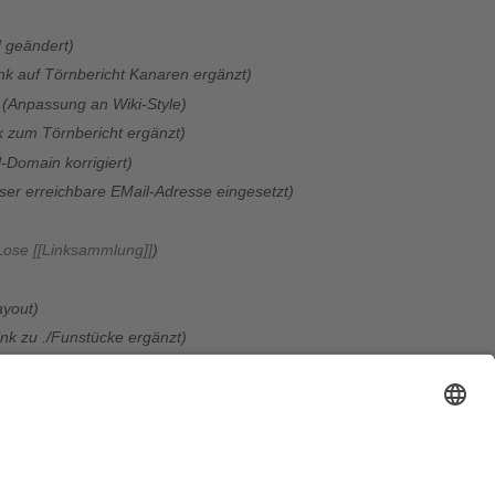
d geändert
nk auf Törnbericht Kanaren ergänzt
Anpassung an Wiki-Style
k zum Törnbericht ergänzt
l-Domain korrigiert
ser erreichbare EMail-Adresse eingesetzt
Lose [[Linksammlung]]
ayout
ink zu ./Funstücke ergänzt