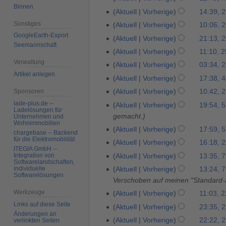
o
i
M
Binnen
.
B
Aktuell
Vorherige
14:39, 
2
b
2
ä
J
e
7
e
Sonstiges
Aktuell
Vorherige
10:06, 2
2
0
r
a
a
.
r
GoogleEarth-Export
6
1
Aktuell
Vorherige
21:13, 2
2
z
n
r
Seemannschaft
N
2
.
1
5
2
Aktuell
Vorherige
11:10, 2
u
b
o
0
O
.
0
K
Verwaltung
Aktuell
Vorherige
03:34, 
2
a
e
v
1
k
O
1
e
Artikel anlegen
7
r
i
Aktuell
Vorherige
17:38, 
4
e
6
t
k
1
i
.
2
t
.
m
Aktuell
Vorherige
10:42, 
Sponsoren
2
o
t
n
S
0
u
S
b
K
4
b
lade-plus.de --
Aktuell
Vorherige
19:54, 5
5
o
e
e
1
Ladelösungen für
n
e
e
e
.
e
gemacht.
.
b
Unternehmen und
B
p
0
g
p
r
Wohnimmobilien
i
A
r
J
e
e
Aktuell
Vorherige
17:59, 5
t
s
chargebase -- Backend
t
2
n
u
2
a
r
a
für die Elektromobilität
Aktuell
Vorherige
16:18, 
2
e
z
e
0
e
g
0
ITEGIA GmbH --
n
2
r
3
m
u
Aktuell
Vorherige
13:35, 7
Integration von
7
m
0
B
u
0
u
0
b
Softwarelandschaften,
.
b
s
.
b
8
e
individuelle
Aktuell
Vorherige
13:24, 7
s
8
a
0
e
Softwarelösungen
S
e
a
J
e
a
Verschoben auf meinen "Standard-
t
r
8
i
e
r
m
a
r
r
2
Werkzeuge
Aktuell
Vorherige
11:03, 2
2
2
t
p
2
m
n
2
b
0
Links auf diese Seite
2
0
u
Aktuell
Vorherige
23:35, 
2
t
0
e
u
0
e
Änderungen an
0
.
0
n
1
Aktuell
Vorherige
22:22, 2
verlinkten Seiten
2
e
0
n
a
0
i
8