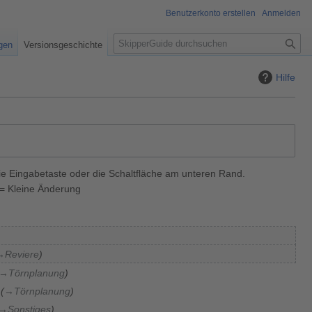
Benutzerkonto erstellen
Anmelden
S
igen
Versionsgeschichte
u
c
Hilfe
h
e
ie Eingabetaste oder die Schaltfläche am unteren Rand.
= Kleine Änderung
→
Reviere
→
Törnplanung
→
Törnplanung
→
Sonstiges