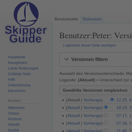
Benutzerseite
Diskussion
Benutzer:Peter: Vers
Logbücher dieser Seite anzeigen
Zur
Zur
Hauptseite
Versionen filtern
Navigation
Suche
Neuigkeiten
springen
springen
Letzte Änderungen
Auswahl des Versionsunterschieds: Mar
Zufällige Seite
Legende:
(Aktuell)
= Unterschied zur a
Hilfe
Unterstützung
Impressum
Aktuell
Vorherige
12:25, 6
6
Reviere
K
.
Aktuell
Vorherige
18:19, 3
Mittelmeer
3
e
O
Ostsee
.
Aktuell
Vorherige
07:17, 1
1
i
Nordsee
k
M
6
Aktuell
Vorherige
07:16, 1
Atlantik
n
t
a
.
Karibik
Aktuell
Vorherige
11:48, 7
7
e