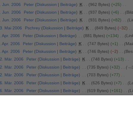
. Jun. 2006
Peter
Diskussion
Beiträge
K
962 Bytes
+25
. Jun. 2006
Peter
Diskussion
Beiträge
K
937 Bytes
+6
Bil
. Jun. 2006
Peter
Diskussion
Beiträge
K
931 Bytes
+82
Li
13. Mai 2006
Pschrey
Diskussion
Beiträge
K
849 Bytes
−32
. Apr. 2006
Peter
Diskussion
Beiträge
881 Bytes
+134
Lin
. Apr. 2006
Peter
Diskussion
Beiträge
K
747 Bytes
+1
Mai
. Apr. 2006
Peter
Diskussion
Beiträge
K
746 Bytes
−2
Bes
22. Mär. 2006
Peter
Diskussion
Beiträge
K
748 Bytes
+13
22. Mär. 2006
Peter
Diskussion
Beiträge
735 Bytes
+32
→
22. Mär. 2006
Peter
Diskussion
Beiträge
703 Bytes
+77
16. Mär. 2006
Peter
Diskussion
Beiträge
K
626 Bytes
+7
L
16. Mär. 2006
Peter
Diskussion
Beiträge
619 Bytes
+161
L
6. Jan. 2006
Pschrey
Diskussion
Beiträge
458 Bytes
−21
6. Jan. 2006
Pschrey
Diskussion
Beiträge
479 Bytes
+359
6. Jan. 2006
Pschrey
Diskussion
Beiträge
120 Bytes
+120
4. Jan. 2006
Pschrey
Diskussion
Beiträge
leer
−4
14. Dez. 2005
WikiSysop
Diskussion
Beiträge
4 Bytes
+4