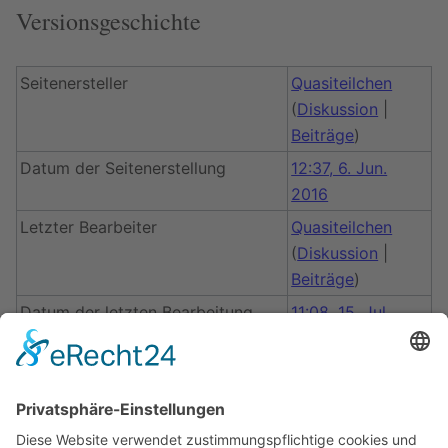
Versionsgeschichte
Seitenersteller
Quasiteilchen
(
Diskussion
|
Beiträge
)
Datum der Seitenerstellung
12:37, 6. Jun.
2016
Letzter Bearbeiter
Quasiteilchen
(
Diskussion
|
Beiträge
)
Datum der letzten Bearbeitung
11:08, 15. Jul.
2016
Gesamtzahl der Bearbeitungen
3
Gesamtzahl unterschiedlicher
1
Autoren