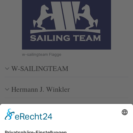
w-sailingteam Flagge
W-SAILINGTEAM
Hermann J. Winkler
Törnberichte und Revierinformationen
Publikationen in Segelmagazinen