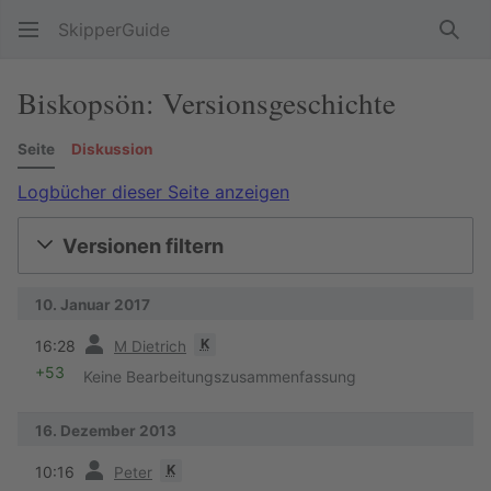
SkipperGuide
Such
Biskopsön: Versionsgeschichte
Seite
Diskussion
Logbücher dieser Seite anzeigen
Versionen filtern
10. Januar 2017
Vorherige
K
16:28
M Dietrich
+53
Keine Bearbeitungszusammenfassung
16. Dezember 2013
Vorherige
K
10:16
Peter