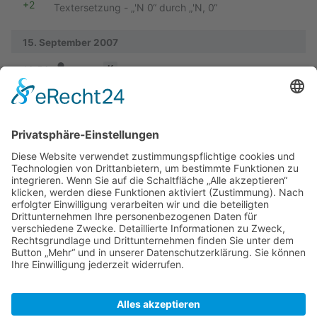
+2
Textersetzung - „'N 0“ durch „'N, 0“
15. September 2007
Vorherige
K
16:56
Peter
+112
Keine Bearbeitungszusammenfassung
5. September 2007
Vorherige
K
19:05
M Dietrich
+60
Kategorie hinzugefügt
4. September 2007
Vorherige
15:55
M Dietrich
+1.097
Erstbeschreibung Ankerbucht in Schweden