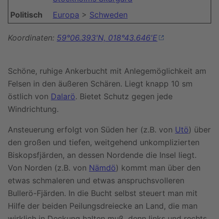
Politisch
Europa
>
Schweden
Koordinaten:
59°06.393'N, 018°43.646'E
Schöne, ruhige Ankerbucht mit Anlegemöglichkeit am
Felsen in den äußeren Schären. Liegt knapp 10 sm
östlich von
Dalarö
. Bietet Schutz gegen jede
Windrichtung.
Ansteuerung erfolgt von Süden her (z.B. von
Utö
) über
den großen und tiefen, weitgehend unkomplizierten
Biskopsfjärden, an dessen Nordende die Insel liegt.
Von Norden (z.B. von
Nämdö
) kommt man über den
etwas schmaleren und etwas anspruchsvolleren
Bullerö-Fjärden. In die Bucht selbst steuert man mit
Hilfe der beiden Peilungsdreiecke an Land, die man
wirklich in Deckung halten muß, denn links und rechts