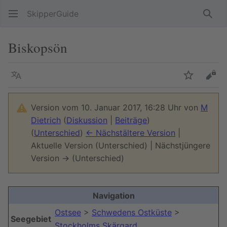
SkipperGuide
Such
Biskopsön
Sprache
Beobacht
Quel
Version vom 10. Januar 2017, 16:28 Uhr von
M
Dietrich
(
Diskussion
|
Beiträge
)
(
Unterschied
)
← Nächstältere Version
|
Aktuelle Version (Unterschied) | Nächstjüngere
Version → (Unterschied)
Navigation
Ostsee
>
Schwedens Ostküste
>
Seegebiet
Stockholms Skärgard