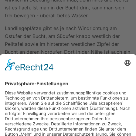
ist es flach. Ist man in der Bucht drin, kann man sich
frei bewegen - überall tiefes Wasser.
Landliegeplätze gibt es je nach Windrichtung am
Ostufer der Bucht, am Südufer knapp westlich der
Peiltafel sowie im hintersten westlichen Zipfel der
Bucht an deren Nordufer. Dort in der Nähe ist auch ein
Trockenklo.
Eine kleine "Bergbesteigung" lohnt sich: Herrlicher
Blick über die paar restlichen Schären und dann die
offene See.
Zuletzt bearbeitet vor 10 Jahren
von
M Dietrich