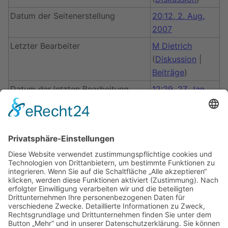
Datum der Seitenerstellung
20:12, 2. Aug.
2007
Letzter Bearbeiter
M Dietrich
(
Diskussion
|
Beiträge
)
Datum der letzten Bearbeitung
12:29, 27. Jan.
2017
Gesamtzahl der Bearbeitungen
6
Gesamtzahl unterschiedlicher
4
Autoren
Anzahl der kürzlich erfolgten
0
Bearbeitungen (in den letzten 90
Tagen)
Anzahl unterschiedlicher Autoren
0
der kürzlich erfolgten