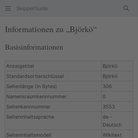
SkipperGuide
Such
Informationen zu „Björkö“
Basisinformationen
Anzeigetitel
Björkö
Standardsortierschlüssel
Björkö
Seitenlänge (in Bytes)
306
Namensraumkennnummer
0
Seitenkennnummer
3553
Seiteninhaltssprache
de -
Deutsch
Seiteninhaltsmodell
Wikitext