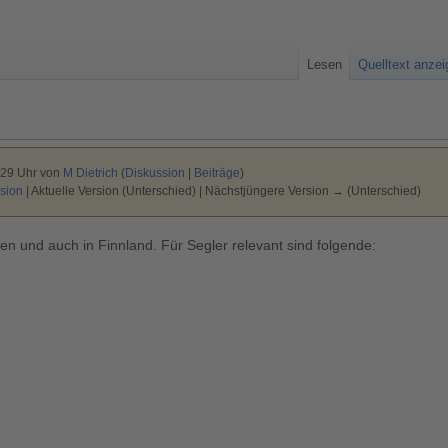
Lesen
Quelltext anze
:29 Uhr von
M Dietrich
(
Diskussion
|
Beiträge
)
sion
| Aktuelle Version (Unterschied) | Nächstjüngere Version → (Unterschied)
n und auch in Finnland. Für Segler relevant sind folgende: