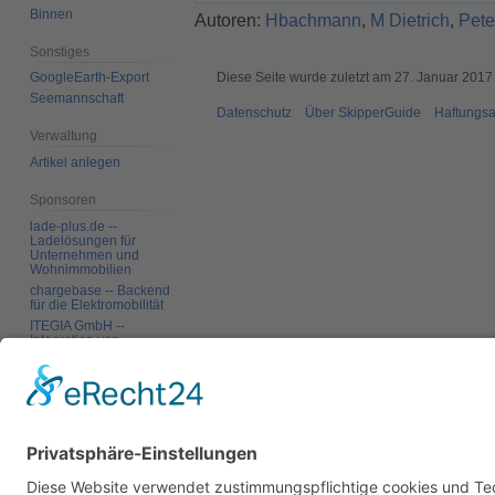
Binnen
Autoren:
Hbachmann
,
M Dietrich
,
Pete
Sonstiges
Diese Seite wurde zuletzt am 27. Januar 2017
GoogleEarth-Export
Seemannschaft
Datenschutz
Über SkipperGuide
Haftungsa
Verwaltung
Artikel anlegen
Sponsoren
lade-plus.de --
Ladelösungen für
Unternehmen und
Wohnimmobilien
chargebase -- Backend
für die Elektromobilität
ITEGIA GmbH --
Integration von
Softwarelandschaften,
individuelle
Softwarelösungen
Werkzeuge
Links auf diese Seite
Änderungen an
verlinkten Seiten