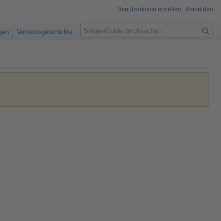
Benutzerkonto erstellen
Anmelden
S
igen
Versionsgeschichte
u
c
h
e