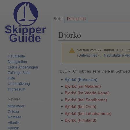
Seite
Diskussion
Björkö
Version vom 27. Januar 2017, 12
(
Unterschied
)
← Nächstältere Ver
Hauptseite
Neuigkeiten
Letzte Änderungen
Zur
Zur
"BJÖRKÖ" gibt es sehr viele in Schwede
Zufällige Seite
Navigation
Suche
Hilfe
Björkö (Bohuslän)
springen
springen
Unterstützung
Björkö (im Mälaren)
Impressum
Björkö (im Väddö-Kanal)
Reviere
Björkö (bei Sandhamn)
Mittelmeer
Björkö (bei Ornö)
Ostsee
Björkö (bei Loftahammar)
Nordsee
Björkö (Finnland)
Atlantik
Karibik