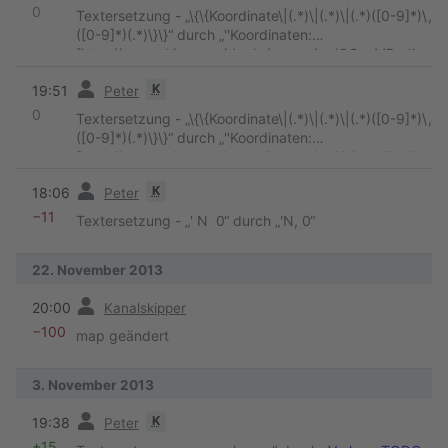
0
Textersetzung - „\{\{Koordinate\|(.*)\|(.*)\|(.*)([0-9]*)\,
([0-9]*)(.*)\}\}“ durch „''Koordinaten:
[http://www.skipperguide.de/extension/OSeaMRedire
ct.php?coord=$2 $3$4.$5$6]''
“
Vorherige
K
19:51
Peter
0
Textersetzung - „\{\{Koordinate\|(.*)\|(.*)\|(.*)([0-9]*)\,
([0-9]*)(.*)\}\}“ durch „''Koordinaten:
[http://www.skipperguide.de/extension/OSeaMRedire
ct.php?coord=$2 $3$4.$5$6]''
“
Vorherige
K
18:06
Peter
−11
Textersetzung - „' N 0“ durch „'N, 0“
22. November 2013
Vorherige
20:00
Kanalskipper
−100
map geändert
3. November 2013
Vorherige
K
19:38
Peter
+15