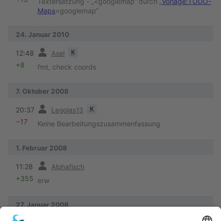
Textersetzung - „<googlemap“ durch „
Vorlage:TODO-
Maps
<googlemap“
24. Januar 2010
Vorherige
K
12:48
Axel
+8
fmt, check coords
7. Oktober 2008
Vorherige
K
20:37
Legolas13
−17
Keine Bearbeitungszusammenfassung
1. Februar 2008
Vorherige
11:28
Alphafisch
+355
erw
27. Januar 2008
Vorherige