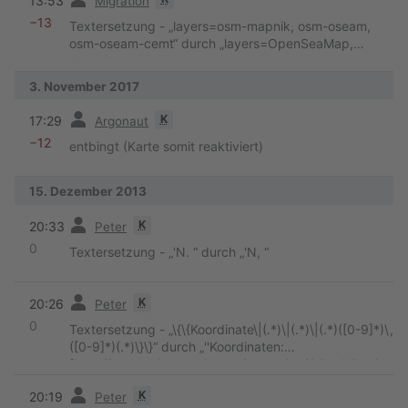
13:53
Migration
−13
Textersetzung - „layers=osm-mapnik, osm-oseam,
osm-oseam-cemt“ durch „layers=OpenSeaMap,
OpenStreetMap“
3. November 2017
Vorherige
K
17:29
Argonaut
−12
entbingt (Karte somit reaktiviert)
15. Dezember 2013
Vorherige
K
20:33
Peter
0
Textersetzung - „'N. “ durch „'N, “
Vorherige
K
20:26
Peter
0
Textersetzung - „\{\{Koordinate\|(.*)\|(.*)\|(.*)([0-9]*)\,
([0-9]*)(.*)\}\}“ durch „''Koordinaten:
[http://www.skipperguide.de/extension/OSeaMRedire
ct.php?coord=$2 $3$4.$5$6]''
“
Vorherige
K
20:19
Peter