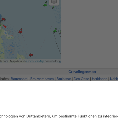
ibutors, Map data: ©
OpenSeaMap
contributors
Grevelingenmeer
thäfen:
Battenoord
|
Brouwershaven
|
Bruinisse
|
Den Osse
|
Herkingen
|
Kabb
e:
Archipel
|
Werkhaven Bommenede
|
Haven West Repart
|
Middelplaat
|
Mo
innen
Grevelingenmeer
analskipper
,
Legolas13
,
Migration
,
Peter