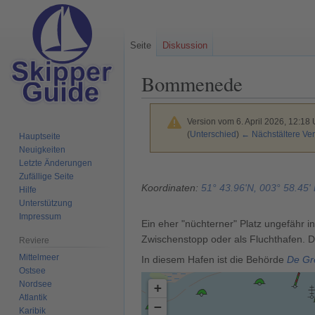
Seite
Diskussion
Bommenede
Version vom 6. April 2026, 12:18
(
Unterschied
)
← Nächstältere Ver
Hauptseite
Neuigkeiten
Letzte Änderungen
Zur
Zur
Zufällige Seite
Navigation
Suche
Koordinaten:
51° 43.96'N, 003° 58.45'
Hilfe
springen
springen
Unterstützung
Impressum
Ein eher "nüchterner" Platz ungefähr i
Zwischenstopp oder als Fluchthafen. D
Reviere
Mittelmeer
In diesem Hafen ist die Behörde
De Gr
Ostsee
Nordsee
+
Atlantik
−
Karibik