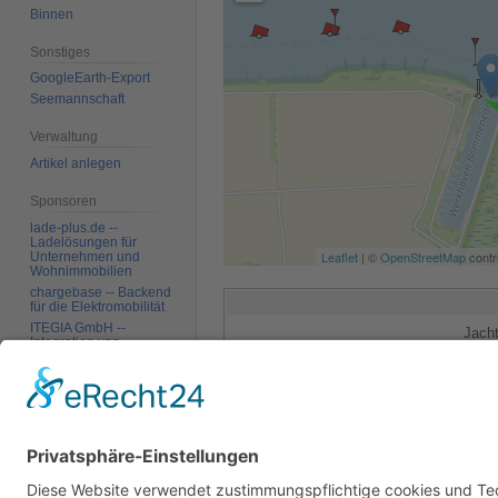
Binnen
Sonstiges
GoogleEarth-Export
Seemannschaft
Verwaltung
Artikel anlegen
Sponsoren
lade-plus.de --
Ladelösungen für
Leaflet
| ©
OpenStreetMap
contr
Unternehmen und
Wohnimmobilien
chargebase -- Backend
für die Elektromobilität
ITEGIA GmbH --
Jach
Integration von
Softwarelandschaften,
Öffentliche Liegeplätz
individuelle
Softwarelösungen
Kategorien
:
Europa
Niederlande
B
Werkzeuge
Links auf diese Seite
Änderungen an
Autoren:
Alphafisch
,
Argonaut
,
Axel
,
K
verlinkten Seiten