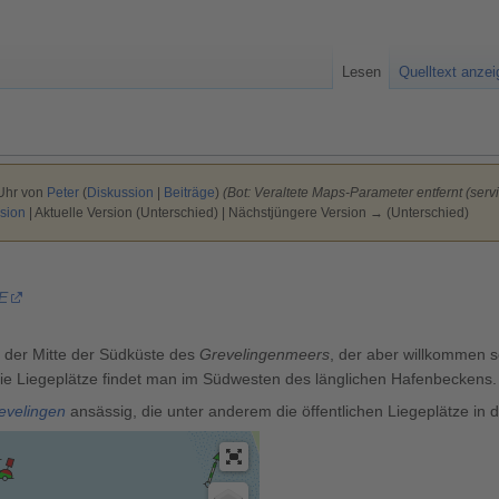
Lesen
Quelltext anze
 Uhr von
Peter
(
Diskussion
|
Beiträge
)
(Bot: Veraltete Maps-Parameter entfernt (servic
sion
| Aktuelle Version (Unterschied) | Nächstjüngere Version → (Unterschied)
 E
n der Mitte der Südküste des
Grevelingenmeers
, der aber willkommen s
ie Liegeplätze findet man im Südwesten des länglichen Hafenbeckens.
evelingen
ansässig, die unter anderem die öffentlichen Liegeplätze in d