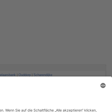
elaarsbank
|
Ouddorp
|
Scharendijke
sselbank
|
Ossehoek
|
Springersdiep
|
Stampersplaat