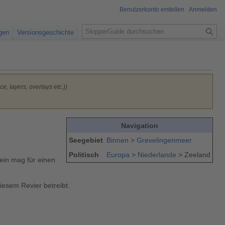
Benutzerkonto erstellen
Anmelden
S
igen
Versionsgeschichte
u
c
h
e
e, layers, overlays etc.))
Navigation
Seegebiet
Binnen
>
Grevelingenmeer
Politisch
Europa
>
Niederlande
> Zeeland
ein mag für einen
iesem Revier betreibt.