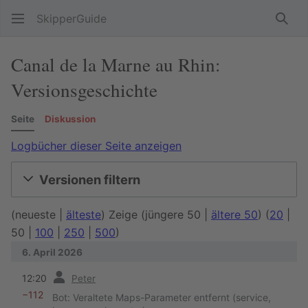
SkipperGuide
Such
Canal de la Marne au Rhin:
Versionsgeschichte
Seite
Diskussion
Logbücher dieser Seite anzeigen
Versionen filtern
(
neueste
|
älteste
) Zeige (
jüngere 50
|
ältere 50
) (
20
|
50
|
100
|
250
|
500
)
6. April 2026
Vorherige
12:20
Peter
−112
Bot: Veraltete Maps-Parameter entfernt (service,