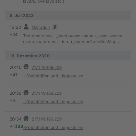
layers, overlays etc.)
5. Juli 2023
Vorherige
K
13:32
Migration
−24
Textersetzung - „layers=osm-mapnik, osm-oseam,
osm-oseam-cemt“ durch „layers=OpenSeaMap,
OpenStreetMap“
16. Dezember 2020
Vorherige
20:40
217.149.169.229
+41
→
Yachthäfen und Liegestellen
Vorherige
20:36
217.149.169.229
+4
→
Yachthäfen und Liegestellen
Vorherige
20:34
217.149.169.229
+1.126
→
Yachthäfen und Liegestellen