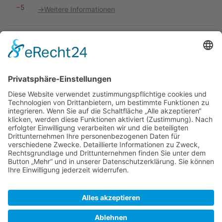
−5
→
Weitere Informationen
Vorherige
K
19:42
Ruediger
0
→
Weitere Informationen
Vorherige
19:39
Ruediger
+1
→
Weitere Informationen
Vorherige
K
19:38
Ruediger
−1
→
Weitere Informationen
(
neueste
|
älteste
) Zeige (
jüngere 50
|
ältere 50
) (
20
|
50
|
100
|
250
|
500
)