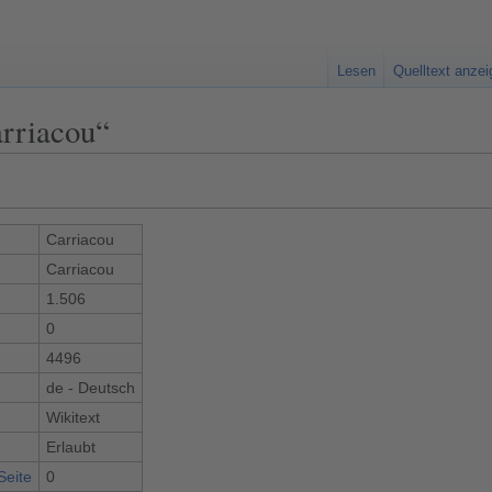
Lesen
Quelltext anze
arriacou“
Carriacou
Carriacou
1.506
0
4496
de - Deutsch
Wikitext
Erlaubt
Seite
0