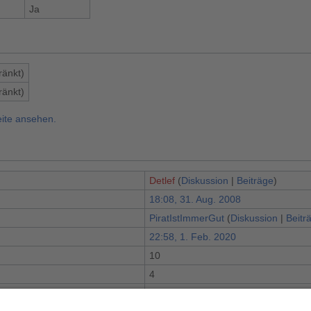
Ja
ränkt)
ränkt)
eite ansehen.
Detlef
(
Diskussion
|
Beiträge
)
18:08, 31. Aug. 2008
PiratIstImmerGut
(
Diskussion
|
Beitr
22:58, 1. Feb. 2020
10
n
4
tungen (in den letzten 90 Tagen)
0