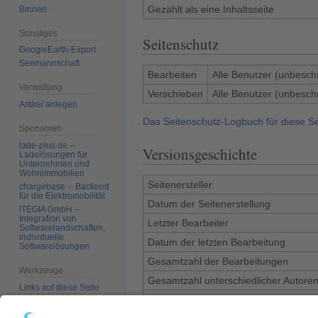
Gezählt als eine Inhaltsseite
Binnen
Sonstiges
Seitenschutz
GoogleEarth-Export
Seemannschaft
Bearbeiten
Alle Benutzer (unbesch
Verwaltung
Verschieben
Alle Benutzer (unbesch
Artikel anlegen
Das Seitenschutz-Logbuch für diese S
Sponsoren
lade-plus.de --
Versionsgeschichte
Ladelösungen für
Unternehmen und
Wohnimmobilien
Seitenersteller
chargebase -- Backend
für die Elektromobilität
Datum der Seitenerstellung
ITEGIA GmbH --
Integration von
Letzter Bearbeiter
Softwarelandschaften,
individuelle
Datum der letzten Bearbeitung
Softwarelösungen
Gesamtzahl der Bearbeitungen
Werkzeuge
Gesamtzahl unterschiedlicher Autore
Links auf diese Seite
Anzahl der kürzlich erfolgten Bearbei
Änderungen an
verlinkten Seiten