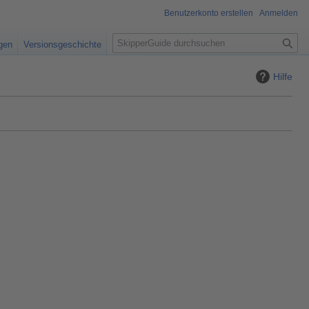
Benutzerkonto erstellen
Anmelden
S
igen
Versionsgeschichte
u
c
Hilfe
h
e