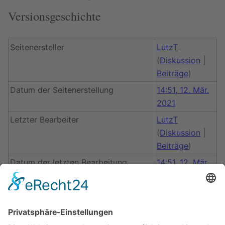
Versionsgeschichte
Seitenersteller
LutzT
(
Diskussion
|
Beiträge
)
Datum der Seitenerstellung
14:51, 12. Mär.
2021
Letzter Bearbeiter
LutzT
(
Diskussion
|
Beiträge
)
Datum der letzten Bearbeitung
14:51, 12. Mär.
2021
Gesamtzahl der Bearbeitungen
1
Gesamtzahl unterschiedlicher
1
Autoren