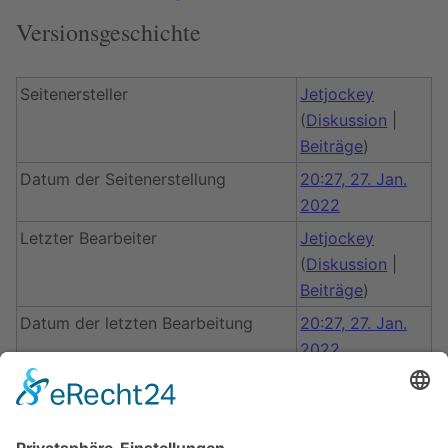
Versionsgeschichte
Seitenersteller
Jetjockey
(
Diskussion
|
Beiträge
)
Datum der Seitenerstellung
20:27, 27. Jan.
2022
Letzter Bearbeiter
Jetjockey
(
Diskussion
|
Beiträge
)
Datum der letzten Bearbeitung
20:27, 27. Jan.
2022
Gesamtzahl der Bearbeitungen
1
Gesamtzahl unterschiedlicher
1
Autoren