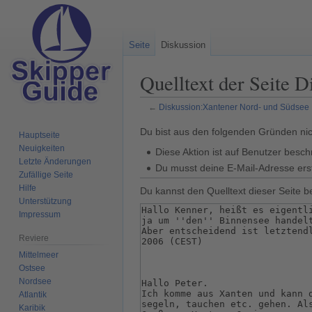
Seite
Diskussion
Quelltext der Seite 
←
Diskussion:Xantener Nord- und Südsee
Zur
Zur
Du bist aus den folgenden Gründen nich
Hauptseite
Navigation
Suche
Neuigkeiten
Diese Aktion ist auf Benutzer besch
springen
springen
Letzte Änderungen
Du musst deine E-Mail-Adresse erst
Zufällige Seite
Hilfe
Du kannst den Quelltext dieser Seite b
Unterstützung
Impressum
Reviere
Mittelmeer
Ostsee
Nordsee
Atlantik
Karibik