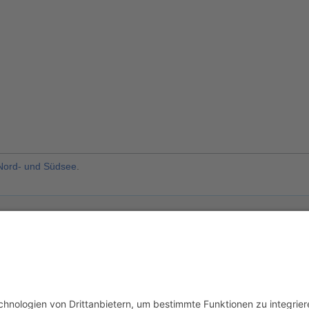
Nord- und Südsee
.
usschluss
Mobile Ansicht