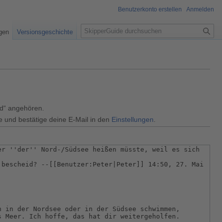
Benutzerkonto erstellen
Anmelden
S
igen
Versionsgeschichte
u
c
h
e
ed“ angehören.
e und bestätige deine E-Mail in den
Einstellungen
.