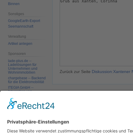
Binnen
Sonstiges
GoogleEarth-Export
Seemannschaft
Verwaltung
Artikel anlegen
Sponsoren
lade-plus.de --
Ladelösungen für
Unternehmen und
Zurück zur Seite
Diskussion:Xantener 
Wohnimmobilien
chargebase -- Backend
für die Elektromobilität
ITEGIA GmbH --
Integration von
Softwarelandschaften,
Datenschutz
Über SkipperGuide
Haftungsa
individuelle
Softwarelösungen
Werkzeuge
Links auf diese Seite
Änderungen an
verlinkten Seiten