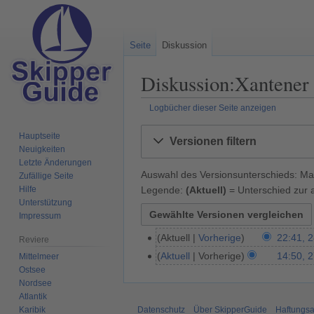
Seite
Diskussion
Diskussion:Xantener 
Logbücher dieser Seite anzeigen
Zur
Zur
Hauptseite
Versionen filtern
Navigation
Suche
Neuigkeiten
springen
springen
Letzte Änderungen
Auswahl des Versionsunterschieds: Mar
Zufällige Seite
Legende:
(Aktuell)
= Unterschied zur a
Hilfe
Unterstützung
Impressum
Aktuell
Vorherige
22:41, 2
2
Reviere
K
8
Aktuell
Vorherige
14:50, 
Mittelmeer
2
e
.
Ostsee
K
7
i
Nordsee
J
e
.
Atlantik
n
u
i
M
Karibik
Datenschutz
Über SkipperGuide
Haftungsa
e