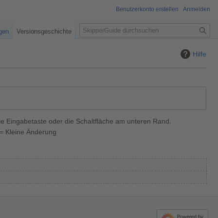
Benutzerkonto erstellen
Anmelden
S
igen
Versionsgeschichte
u
c
Hilfe
h
e
ie Eingabetaste oder die Schaltfläche am unteren Rand.
= Kleine Änderung