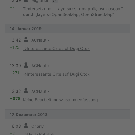
13:59
Migration
+4
Textersetzung - „layers=osm-mapnik, osm-oseam“
durch „layers=OpenSeaMap, OpenStreetMap“
14. Januar 2019
Vorherige
13:42
ACNautik
+125
→
Interessante Orte auf Dugi Otok
Vorherige
13:39
ACNautik
+271
→
Interessante Orte auf Dugi Otok
Vorherige
13:32
ACNautik
+878
Keine Bearbeitungszusammenfassung
17. Dezember 2018
Vorherige
16:03
Charly
+2
→
Uvala Kobiljak