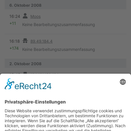
6. Oktober 2008
Vorherige
16:24
Moos
+11
Keine Bearbeitungszusammenfassung
Vorherige
16:18
89.49.184.4
+174
Keine Bearbeitungszusammenfassung
2. Oktober 2008
Vorherige
15:45
194.121.150.124
+42
Kategorie
3. September 2008
Vorherige
K
06:39
Hbachmann
+246
Keine Bearbeitungszusammenfassung