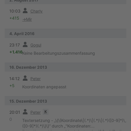
Vorherige
10:03
Charly
+415
→
Mir
4. April 2016
Vorherige
23:17
Gogul
+1.416
Keine Bearbeitungszusammenfassung
16. Dezember 2013
Vorherige
14:12
Peter
+5
Koordinaten angepasst
15. Dezember 2013
Vorherige
K
20:01
Peter
0
Textersetzung - „\{\{Koordinate\|(.*)\|(.*)\|(.*)([0-9]*)\,
([0-9]*)(.*)\}\}“ durch „''Koordinaten: