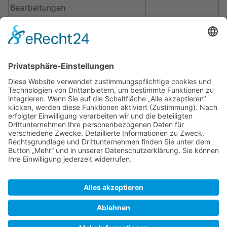
Bearbeitungen
Seiteneigenschaften
Magisches Wort (1)
__INHALTSVERZEICHNIS__
Eingebundene
Vorlage:Koordinate
(
Quelltext
Vorlagen (3)
anzeigen
)
Vorlage:Navigation
(
Quelltext
anzeigen
)
Vorlage:TOCright
(
Quelltext
anzeigen
)
SkipperGuide