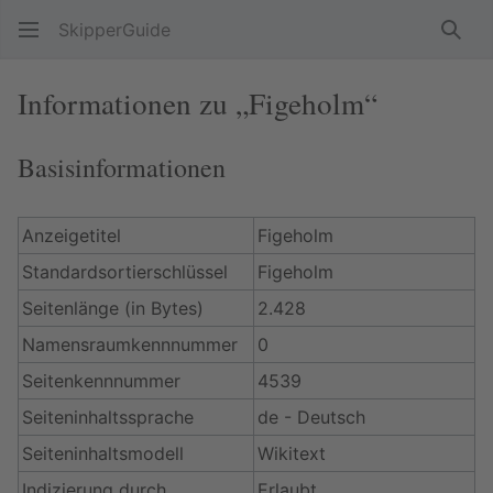
SkipperGuide
Such
Informationen zu „Figeholm“
Basisinformationen
Anzeigetitel
Figeholm
Standardsortierschlüssel
Figeholm
Seitenlänge (in Bytes)
2.428
Namensraumkennnummer
0
Seitenkennnummer
4539
Seiteninhaltssprache
de - Deutsch
Seiteninhaltsmodell
Wikitext
Indizierung durch
Erlaubt