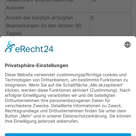
Autoren
Anzahl der kürzlich erfolgten
0
Bearbeitungen (in den letzten 90
Tagen)
Anzahl unterschiedlicher Autoren
0
der kürzlich erfolgten
Bearbeitungen
Seiteneigenschaften
Eingebundene
Vorlage:Koordinate
(
Quelltext
Vorlagen (2)
anzeigen
)
Vorlage:Navigation
(
Quelltext
anzeigen
)