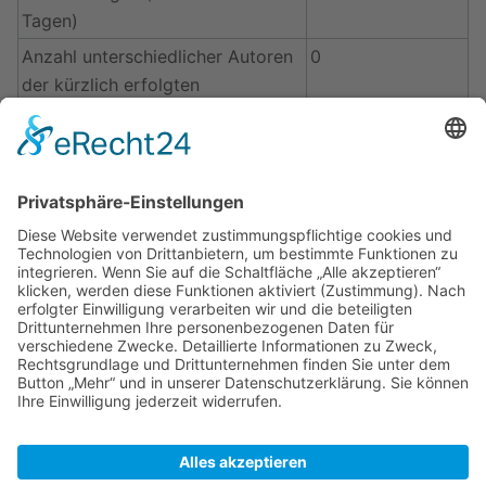
Tagen)
Anzahl unterschiedlicher Autoren
0
der kürzlich erfolgten
Bearbeitungen
Seiteneigenschaften
Eingebundene
Vorlage:Navigation
(
Quelltext
Vorlagen (3)
anzeigen
)
Vorlage:Navigationsleiste
(
Quelltext anzeigen
)
Vorlage:Navigationsleiste
Bodensee
(
Quelltext anzeigen
)