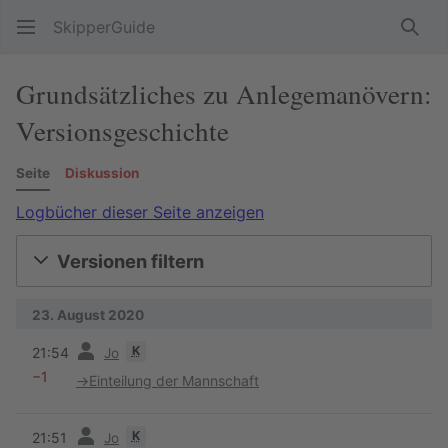
SkipperGuide
Such
Grundsätzliches zu Anlegemanövern:
Versionsgeschichte
Seite
Diskussion
Logbücher dieser Seite anzeigen
Versionen filtern
23. August 2020
Vorherige
K
21:54
Jo
−1
→
Einteilung der Mannschaft
Vorherige
K
21:51
Jo