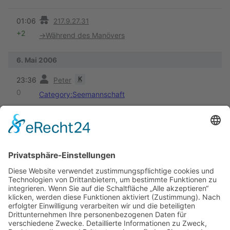
Vorherige
01:06
217.9.27.31
+2
→
Während des Manövers
6. Mai 2006
Vorherige
K
23:36
Peter
0
Category:Seemannschaft
Vorherige
K
22:13
Peter
+28
{{Category:Seemannschaft}}
5. Mai 2006
Vorherige
19:20
Erik
+498
→
Planung des Manövers
:
Ergänzungen in der Liste
Vorherige
19:14
Erik