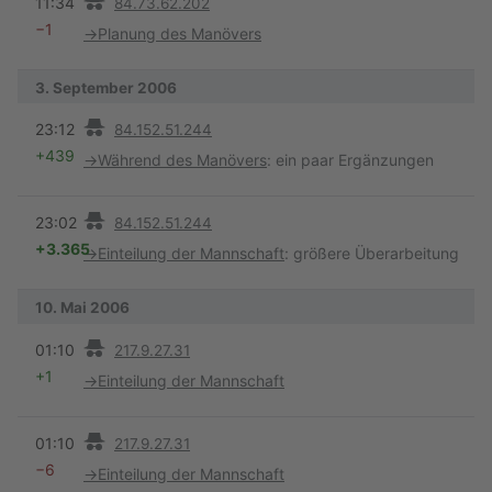
11:34
84.73.62.202
−1
→
Planung des Manövers
3. September 2006
Vorherige
23:12
84.152.51.244
+439
→
Während des Manövers
:
ein paar Ergänzungen
Vorherige
23:02
84.152.51.244
+3.365
→
Einteilung der Mannschaft
:
größere Überarbeitung
10. Mai 2006
Vorherige
01:10
217.9.27.31
+1
→
Einteilung der Mannschaft
Vorherige
01:10
217.9.27.31
−6
→
Einteilung der Mannschaft