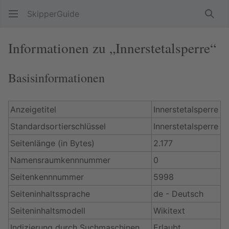
SkipperGuide
Such
Informationen zu „Innerstetalsperre“
Basisinformationen
Anzeigetitel
Innerstetalsperre
Standardsortierschlüssel
Innerstetalsperre
Seitenlänge (in Bytes)
2.177
Namensraumkennnummer
0
Seitenkennnummer
5998
Seiteninhaltssprache
de - Deutsch
Seiteninhaltsmodell
Wikitext
Indizierung durch Suchmaschinen
Erlaubt