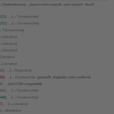
Textersetzung - „layers=osm-mapnik, osm-oseam“ durch
153
→
Törnberichte
283
→
Törnberichte
→
Törnberichte
→
Literatur
→
Literatur
→
Literatur
Literatur
→
Literatur
15
→
Regionen
02
→
Törnberichte
:
gestrafft, doppelte Links entfernt
9
auf OSM umgestellt
456
→
Törnberichte
544
→
Törnberichte
7
→
Literatur
→
Weblinks