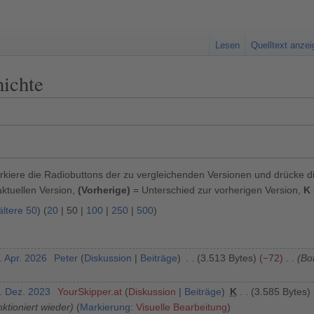
Lesen
Quelltext anze
hichte
kiere die Radiobuttons der zu vergleichenden Versionen und drücke d
ktuellen Version,
(Vorherige)
= Unterschied zur vorherigen Version,
K
ältere 50
) (
20
|
50
|
100
|
250
|
500
)
. Apr. 2026
Peter
Diskussion
Beiträge
3.513 Bytes
−72
Bot
5. Dez. 2023
YourSkipper.at
Diskussion
Beiträge
K
3.585 Bytes
nktioniert wieder
Markierung
:
Visuelle Bearbeitung