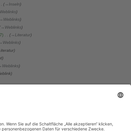
→
Inseln
Weblinks
→
Weblinks
→
Weblinks
7
→
Literatur
→
Weblinks
iteratur
mt
→
Weblinks
eblink
Regionen
seln
:
Link auf Äolische Inseln
4
→
Seereviere Italiens
112
→
Seereviere Italiens
:
Aufgliederung Toskanischer Archipel