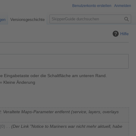
Benutzerkonto erstellen
Anmelden
S
igen
Versionsgeschichte
u
c
Hilfe
h
e
ie Eingabetaste oder die Schaltfläche am unteren Rand.
= Kleine Änderung
: Veraltete Maps-Parameter entfernt (service, layers, overlays
0
Der Link "Notice to Mariners war nicht mehr aktuell, habe