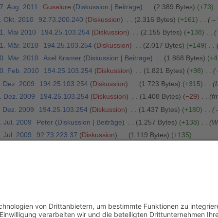
7. Aug. 2011
Gusalure
Diskussion
Beiträge
2.389 Bytes
+73
. Okt. 2010
92.73.200.240
Diskussion
2.316 Bytes
+161
→
31. Mai 2010
194.25.103.254
Diskussion
2.155 Bytes
+138
31. Mär. 2010
194.25.103.254
Diskussion
2.017 Bytes
+149
20. Mär. 2010
Axel Kramer
Diskussion
Beiträge
1.868 Bytes
+4
10. Feb. 2010
194.25.103.254
Diskussion
1.821 Bytes
+98
. Dez. 2009
194.25.103.254
Diskussion
1.723 Bytes
+315
L
1. Dez. 2009
194.25.103.254
Diskussion
1.408 Bytes
−29
f
. Dez. 2009
194.25.103.254
Diskussion
1.437 Bytes
+180
. Jul. 2009
Peter
Diskussion
Beiträge
1.257 Bytes
+138
W
. Jul. 2009
92.73.223.37
Diskussion
1.119 Bytes
+135
5. Mai 2009
Gezorro
Diskussion
Beiträge
984 Bytes
+26
→
. Okt. 2008
Peter
Diskussion
Beiträge
K
958 Bytes
0
→
In
14. Sep. 2008
Hbachmann
Diskussion
Beiträge
K
958 Bytes
+
14. Sep. 2008
Hbachmann
Diskussion
Beiträge
K
954 Bytes
+
ältere 50
) (
20
|
50
|
100
|
250
|
500
)