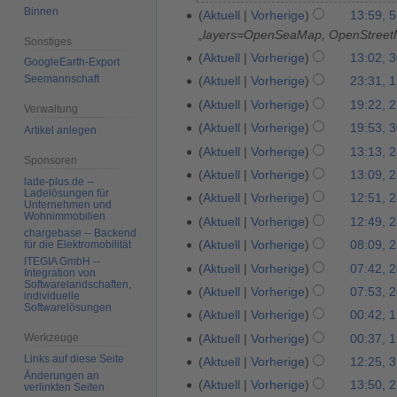
r
Binnen
D
Aktuell
Vorherige
13:59, 5
5
i
e
„layers=OpenSeaMap, OpenStreet
.
Sonstiges
l
z
J
Aktuell
Vorherige
13:02, 3
3
GoogleEarth-Export
2
e
u
0
Seemannschaft
Aktuell
Vorherige
23:31, 1
1
0
m
l
.
3
Aktuell
Vorherige
19:22, 
2
2
Verwaltung
b
i
J
.
7
6
Aktuell
Vorherige
19:53, 
3
e
Artikel anlegen
2
u
A
.
0
r
Aktuell
Vorherige
13:13, 
2
0
l
p
Sponsoren
F
.
2
8
2
Aktuell
Vorherige
13:09, 
i
r
lade-plus.de --
e
M
0
.
3
Ladelösungen für
2
Aktuell
Vorherige
12:51, 
i
b
Unternehmen und
a
2
M
0
Wohnimmobilien
l
Aktuell
Vorherige
12:49, 
r
i
3
a
chargebase -- Backend
2
2
u
Aktuell
Vorherige
08:09, 
für die Elektromobilität
2
2
i
2
0
a
ITEGIA GmbH --
.
0
Aktuell
Vorherige
07:42, 
2
2
Integration von
2
r
Softwarelandschaften,
D
2
8
0
Aktuell
Vorherige
07:53, 
2
individuelle
2
2
e
0
Softwarelösungen
.
2
6
Aktuell
Vorherige
00:42, 
1
0
z
N
0
.
.
Aktuell
Vorherige
00:37, 
Werkzeuge
2
e
o
N
D
Links auf diese Seite
1
Aktuell
Vorherige
12:25, 3
3
m
v
o
e
Änderungen an
.
b
Aktuell
Vorherige
13:50, 
2
e
verlinkten Seiten
v
z