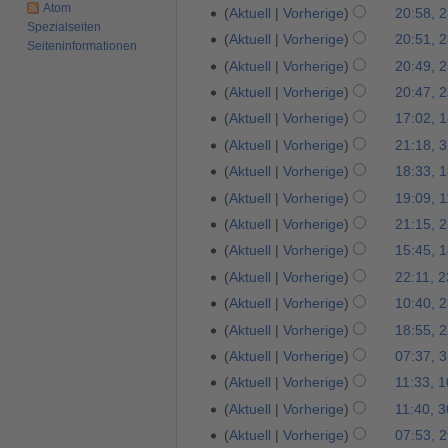
N
e
Atom
7
m
Aktuell
Vorherige
20:58, 2
2
e
e
Spezialseiten
o
r
.
b
3
m
Aktuell
Vorherige
20:51, 2
m
Seiten­­informationen
v
2
S
e
.
b
b
Aktuell
Vorherige
20:49, 2
e
0
e
r
J
e
e
Aktuell
Vorherige
20:47, 2
m
1
p
2
u
r
r
b
9
Aktuell
Vorherige
17:02, 
1
t
0
n
2
2
e
8
e
1
Aktuell
Vorherige
21:18, 3
3
i
0
0
r
.
m
9
.
2
1
Aktuell
Vorherige
18:33, 
1
1
2
S
b
A
0
9
8
8
Aktuell
Vorherige
19:09, 1
1
0
e
e
p
1
.
K
1
Aktuell
Vorherige
21:15, 2
2
1
p
r
r
7
F
e
.
5
8
Aktuell
Vorherige
15:45, 
1
t
2
i
e
i
N
.
4
e
0
Aktuell
Vorherige
22:11, 2
2
l
b
n
o
J
.
m
1
3
2
Aktuell
Vorherige
10:40, 2
r
e
v
u
M
b
7
.
0
u
B
Aktuell
Vorherige
18:55, 2
2
e
n
ä
e
A
1
a
e
2
m
Aktuell
Vorherige
07:37, 3
3
i
r
r
p
6
r
a
.
b
1
2
Aktuell
Vorherige
11:33, 1
1
z
2
r
2
r
A
e
.
0
0
2
0
Aktuell
Vorherige
11:40, 3
3
i
0
b
p
r
O
1
.
0
1
0
l
Aktuell
Vorherige
07:53, 2
2
1
e
r
2
k
5