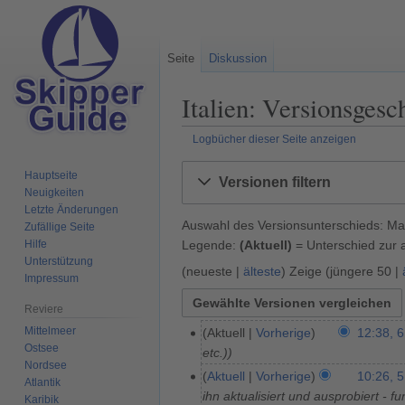
Seite
Diskussion
Italien: Versionsgesc
Logbücher dieser Seite anzeigen
Zur
Zur
Hauptseite
Versionen filtern
Navigation
Suche
Neuigkeiten
springen
springen
Letzte Änderungen
Auswahl des Versionsunterschieds: Mar
Zufällige Seite
Legende:
(Aktuell)
= Unterschied zur a
Hilfe
Unterstützung
(
neueste
|
älteste
) Zeige (
jüngere 50
|
Impressum
Reviere
Mittelmeer
Aktuell
Vorherige
12:38, 6
6
Ostsee
etc.)
.
Nordsee
A
Aktuell
Vorherige
10:26, 
5
Atlantik
p
ihn aktualisiert und ausprobiert - fu
.
Karibik