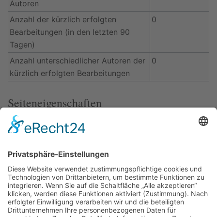
Autoren
Anzahl der kürzlich erfolgten
0
Bearbeitungen (in den letzten 90
Tagen)
Anzahl unterschiedlicher Autoren der
0
kürzlich erfolgten Bearbeitungen
Seiteneigenschaften
Magisches
__INHALTSVERZEICHNIS__
Wort (1)
Eingebundene
Vorlage:Buch
(
Quelltext anzeigen
)
Vorlagen (3)
schreibgeschützt (nur
Administratoren)
Vorlage:Navigation
(
Quelltext
anzeigen
)