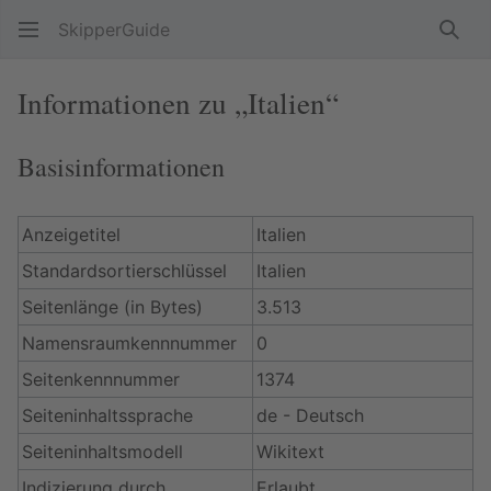
SkipperGuide
Such
Informationen zu „Italien“
Basisinformationen
Anzeigetitel
Italien
Standardsortierschlüssel
Italien
Seitenlänge (in Bytes)
3.513
Namensraumkennnummer
0
Seitenkennnummer
1374
Seiteninhaltssprache
de - Deutsch
Seiteninhaltsmodell
Wikitext
Indizierung durch
Erlaubt