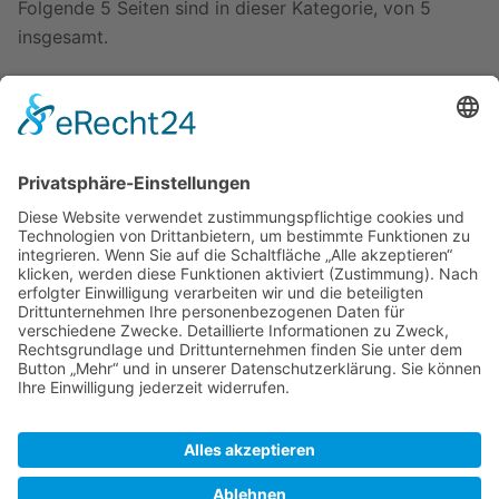
Folgende 5 Seiten sind in dieser Kategorie, von 5
insgesamt.
B
Borgholm
Byxelkrok
S
Sandvik
Stora Rör
Ö
Öland
Zuletzt bearbeitet vor 18 Jahren
von
Peter