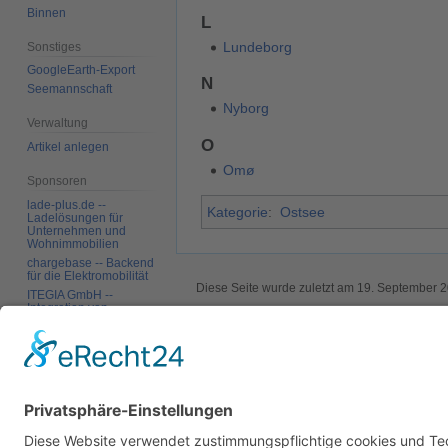
Binnen
L
Lundeborg
Sonstiges
GoogleEarth-Export
N
Seemannschaft
Nyborg
Verwaltung
O
Artikel anlegen
Omø
Sponsoren
lade-plus.de --
Kategorie
:
Ostsee
Ladelösungen für
Unternehmen und
Wohnimmobilien
chargebase -- Backend
für die Elektromobilität
Diese Seite wurde zuletzt am 19. September 
ITEGIA GmbH --
Integration von
Datenschutz
Über SkipperGuide
Haftungsa
Softwarelandschaften,
individuelle
Softwarelösungen
Werkzeuge
Links auf diese Seite
Änderungen an
verlinkten Seiten