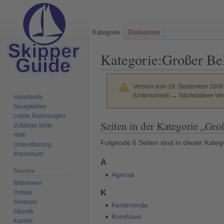
Kategorie
Diskussion
Kategorie
:
Großer Be
Version vom 19. September 2006
(Unterschied) ← Nächstältere Ver
Hauptseite
Neuigkeiten
Letzte Änderungen
Zur
Zur
Seiten in der Kategorie „Gro
Zufällige Seite
Navigation
Suche
Hilfe
Folgende 6 Seiten sind in dieser Kateg
springen
springen
Unterstützung
Impressum
A
Reviere
Agersø
Mittelmeer
K
Ostsee
Nordsee
Kerteminde
Atlantik
Korshavn
Karibik