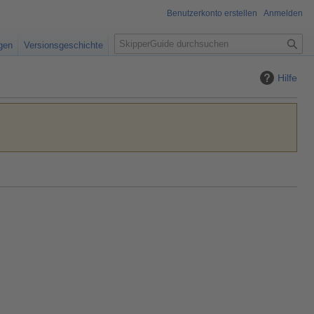
Benutzerkonto erstellen
Anmelden
S
igen
Versionsgeschichte
u
c
Hilfe
h
e