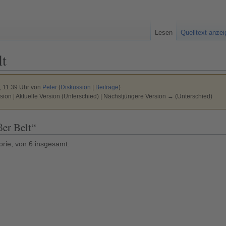
Lesen
Quelltext anze
lt
, 11:39 Uhr von
Peter
(
Diskussion
|
Beiträge
)
sion | Aktuelle Version (Unterschied) | Nächstjüngere Version → (Unterschied)
ßer Belt“
orie, von 6 insgesamt.