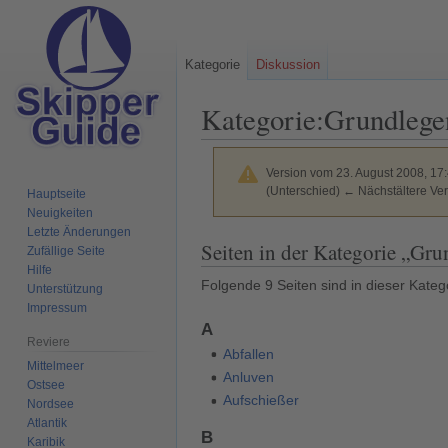
Kategorie
Diskussion
Kategorie
:
Grundlege
Version vom 23. August 2008, 17
(Unterschied) ← Nächstältere Ver
Hauptseite
Neuigkeiten
Letzte Änderungen
Zur
Zur
Seiten in der Kategorie „Gr
Zufällige Seite
Navigation
Suche
Hilfe
Folgende 9 Seiten sind in dieser Kateg
springen
springen
Unterstützung
Impressum
A
Reviere
Abfallen
Mittelmeer
Anluven
Ostsee
Aufschießer
Nordsee
Atlantik
B
Karibik