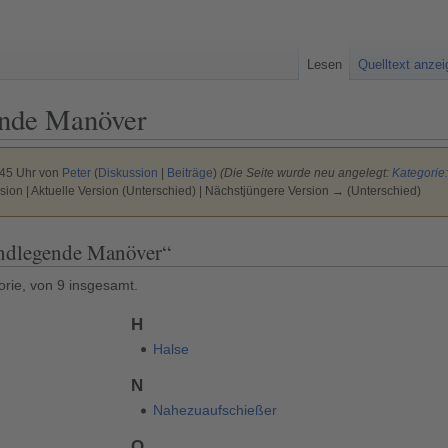
Lesen
Quelltext anze
nde Manöver
:45 Uhr von
Peter
(
Diskussion
|
Beiträge
)
(Die Seite wurde neu angelegt:
Kategorie
sion | Aktuelle Version (Unterschied) | Nächstjüngere Version → (Unterschied)
undlegende Manöver“
orie, von 9 insgesamt.
H
Halse
N
Nahezuaufschießer
Q