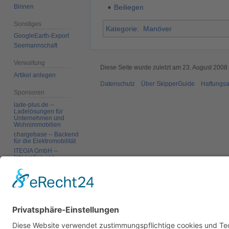
Binnen
Beiliegen
Sonstiges
Kategorie
:
Manöver
GoogleEarth-Export
Seemannschaft
Verwaltung
Diese Seite wurde zuletzt am 23. August 2008
Artikel anlegen
Datenschutz
Über SkipperGuide
Haftungsa
Sponsoren
lade-plus.de --
Ladelösungen für
Unternehmen und
Wohnimmobilien
chargebase -- Backend
für die Elektromobilität
ITEGIA GmbH --
Integration von
Softwarelandschaften,
individuelle
Softwarelösungen
Werkzeuge
Links auf diese Seite
Änderungen an
verlinkten Seiten