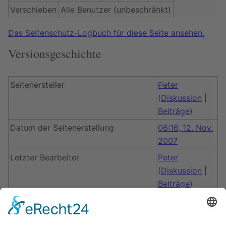
Verschieben
Alle Benutzer (unbeschränkt)
Das Seitenschutz-Logbuch für diese Seite ansehen.
Versionsgeschichte
Seitenersteller
Peter
(
Diskussion
|
Beiträge
)
Datum der Seitenerstellung
06:16, 12. Nov.
2007
Letzter Bearbeiter
Peter
(
Diskussion
|
Beiträge
)
Datum der letzten Bearbeitung
10:51, 15. Nov.
2007