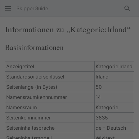
SkipperGuide
Such
Informationen zu „Kategorie:Irland“
Basisinformationen
Anzeigetitel
Kategorie:Irland
Standardsortierschlüssel
Irland
Seitenlänge (in Bytes)
50
Namensraumkennnummer
14
Namensraum
Kategorie
Seitenkennnummer
3835
Seiteninhaltssprache
de - Deutsch
Seiteninhaltsmodell
Wikitext