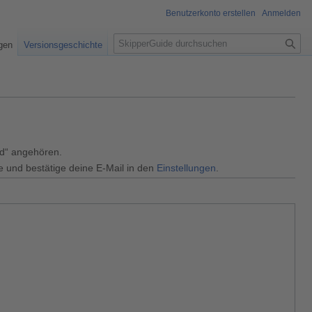
Benutzerkonto erstellen
Anmelden
S
igen
Versionsgeschichte
u
c
h
e
ed“ angehören.
e und bestätige deine E-Mail in den
Einstellungen
.