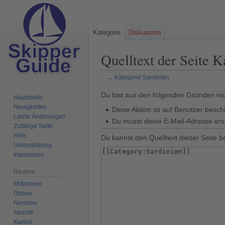
Kategorie
Diskussion
Quelltext der Seite K
←
Kategorie:Sardinien
Zur
Zur
Du bist aus den folgenden Gründen nich
Hauptseite
Navigation
Suche
Neuigkeiten
Diese Aktion ist auf Benutzer besch
springen
springen
Letzte Änderungen
Du musst deine E-Mail-Adresse erst
Zufällige Seite
Hilfe
Du kannst den Quelltext dieser Seite b
Unterstützung
Impressum
Reviere
Mittelmeer
Ostsee
Nordsee
Atlantik
Karibik