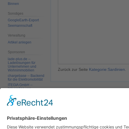
Binnen
Sonstiges
GoogleEarth-Export
Seemannschaft
Verwaltung
Artikel anlegen
Sponsoren
lade-plus.de --
Ladelösungen für
Unternehmen und
Zurück zur Seite
Kategorie:Sardinien
.
Wohnimmobilien
chargebase -- Backend
für die Elektromobilität
ITEGIA GmbH --
Integration von
Softwarelandschaften,
Datenschutz
Über SkipperGuide
Haftungsa
individuelle
Softwarelösungen
Werkzeuge
Links auf diese Seite
Änderungen an
verlinkten Seiten