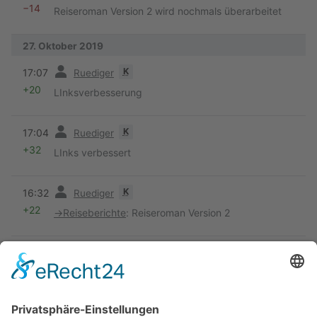
−14
Reiseroman Version 2 wird nochmals überarbeitet
27. Oktober 2019
Vorherige
K
17:07
Ruediger
+20
LInksverbesserung
Vorherige
K
17:04
Ruediger
+32
LInks verbessert
Vorherige
K
16:32
Ruediger
+22
→
Reiseberichte
:
Reiseroman Version 2
Vorherige
K
16:29
Ruediger
+86
Neuer Reiseroman Version 2
Vorherige
K
12:40
Ruediger