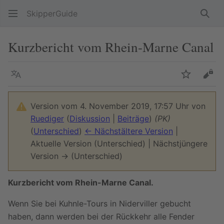
SkipperGuide
Such
Kurzbericht vom Rhein-Marne Canal
Sprache
Beobacht
Quel
Version vom 4. November 2019, 17:57 Uhr von
Ruediger
(
Diskussion
|
Beiträge
)
(PK)
(
Unterschied
)
← Nächstältere Version
|
Aktuelle Version (Unterschied) | Nächstjüngere
Version → (Unterschied)
Kurzbericht vom Rhein-Marne Canal.
Wenn Sie bei Kuhnle-Tours in Niderviller gebucht
haben, dann werden bei der Rückkehr alle Fender