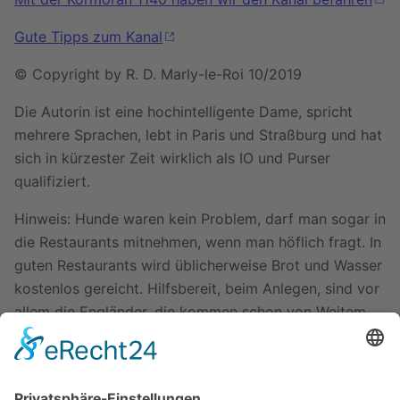
Gute Tipps zum Kanal
© Copyright by R. D. Marly-le-Roi 10/2019
Die Autorin ist eine hochintelligente Dame, spricht
mehrere Sprachen, lebt in Paris und Straßburg und hat
sich in kürzester Zeit wirklich als IO und Purser
qualifiziert.
Hinweis: Hunde waren kein Problem, darf man sogar in
die Restaurants mitnehmen, wenn man höflich fragt. In
guten Restaurants wird üblicherweise Brot und Wasser
kostenlos gereicht. Hilfsbereit, beim Anlegen, sind vor
allem die Engländer, die kommen schon von Weitem
gerannt, wenn sie sehen, dass man anlegen will.
Anmerkung: Alle Texte enthalten keine
Tatsachenbehauptungen, sondern sind nur