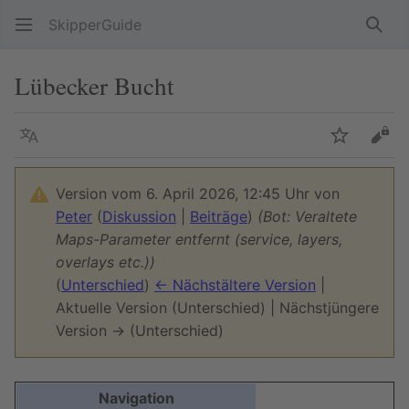
SkipperGuide
Such
Lübecker Bucht
Sprache
Beobacht
Quel
Version vom 6. April 2026, 12:45 Uhr von
Peter
(
Diskussion
|
Beiträge
)
(Bot: Veraltete
Maps-Parameter entfernt (service, layers,
overlays etc.))
(
Unterschied
)
← Nächstältere Version
|
Aktuelle Version (Unterschied) | Nächstjüngere
Version → (Unterschied)
Navigation