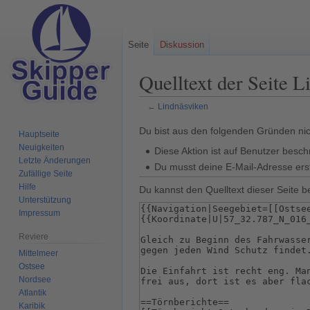
Seite
Diskussion
Quelltext der Seite L
←
Lindnäsviken
Zur
Zur
Du bist aus den folgenden Gründen nich
Hauptseite
Navigation
Suche
Neuigkeiten
Diese Aktion ist auf Benutzer besch
springen
springen
Letzte Änderungen
Du musst deine E-Mail-Adresse erst
Zufällige Seite
Hilfe
Du kannst den Quelltext dieser Seite b
Unterstützung
Impressum
Reviere
Mittelmeer
Ostsee
Nordsee
Atlantik
Karibik