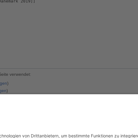
Seite verwendet:
igen
)
igen
)
usschluss
Mobile Ansicht