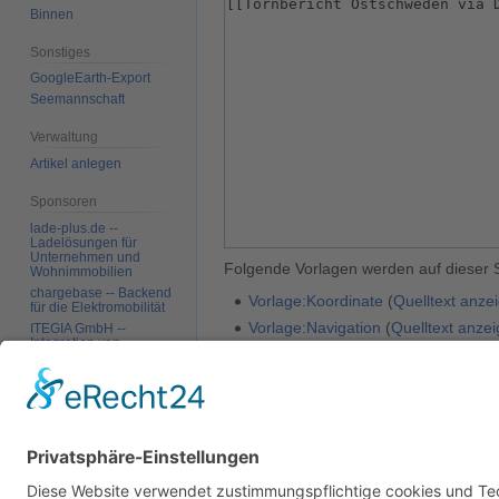
Binnen
Sonstiges
GoogleEarth-Export
Seemannschaft
Verwaltung
Artikel anlegen
Sponsoren
lade-plus.de --
Ladelösungen für
Unternehmen und
Folgende Vorlagen werden auf dieser 
Wohnimmobilien
chargebase -- Backend
Vorlage:Koordinate
(
Quelltext anze
für die Elektromobilität
Vorlage:Navigation
(
Quelltext anze
ITEGIA GmbH --
Integration von
Softwarelandschaften,
Zurück zur Seite
Lindnäsviken
.
individuelle
Softwarelösungen
Werkzeuge
Datenschutz
Über SkipperGuide
Haftungsa
Links auf diese Seite
Änderungen an
verlinkten Seiten