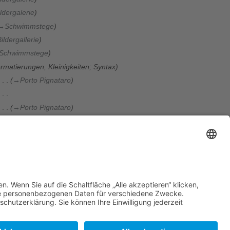
ldergalerie
→
Schwimmstege
ildergallerie
Schwimmstege
rmatierungen, Kleinigkeiten; Syntax
→
Porto Pignataro
→
Porto Pignataro
korr. navbox
Beschreibung
ldergallerie
Grundgerüst