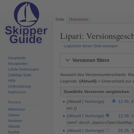
Seite
Diskussion
Lipari: Versionsgesc
Logbücher dieser Seite anzeigen
Zur
Zur
Hauptseite
Versionen filtern
Navigation
Suche
Neuigkeiten
springen
springen
Letzte Änderungen
Auswahl des Versionsunterschieds: Mar
Zufällige Seite
Legende:
(Aktuell)
= Unterschied zur a
Hilfe
Unterstützung
Impressum
Aktuell
Vorherige
12:45, 6
6
Reviere
etc.)
.
Mittelmeer
A
Ostsee
Aktuell
Vorherige
13:38, 5
5
Nordsee
p
cemt“ durch „layers=OpenSeaMap
.
Atlantik
r
J
Aktuell
Vorherige
20:26, 
3
Karibik