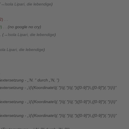
→
Isola Lipari, die lebendige
2
9
no google no cry
→
Isola Lipari, die lebendige
sola Lipari, die lebendige
extersetzung - „'N. “ durch „'N, “
extersetzung - „\{\{Koordinate\|(.*)\|(.*)\|(.*)([0-9]*)\,([0-9]*)(.*)\}\}“
extersetzung - „\{\{Koordinate\|(.*)\|(.*)\|(.*)([0-9]*)\,([0-9]*)(.*)\}\}“
extersetzung - „\{\{Koordinate\|(.*)\|(.*)\|(.*)([0-9]*)\,([0-9]*)(.*)\}\}“