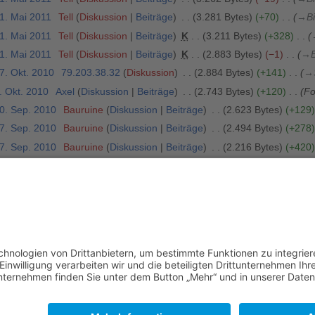
31. Mai 2011
Tell
Diskussion
Beiträge
3.281 Bytes
+70
→
Bi
31. Mai 2011
Tell
Diskussion
Beiträge
K
3.211 Bytes
+328
31. Mai 2011
Tell
Diskussion
Beiträge
K
2.883 Bytes
−1
→
B
7. Okt. 2010
79.203.38.32
Diskussion
2.884 Bytes
+141
→
. Okt. 2010
Axel
Diskussion
Beiträge
2.743 Bytes
+120
Fo
30. Sep. 2010
Bauruine
Diskussion
Beiträge
2.623 Bytes
+129
27. Sep. 2010
Bauruine
Diskussion
Beiträge
2.494 Bytes
+278
27. Sep. 2010
Bauruine
Diskussion
Beiträge
2.216 Bytes
+420
16. Nov. 2008
Peter
Diskussion
Beiträge
K
1.796 Bytes
+23
5. Okt. 2008
Peter
Diskussion
Beiträge
K
1.773 Bytes
+15
5. Okt. 2008
Peter
Diskussion
Beiträge
1.758 Bytes
+909
3. Okt. 2008
Peter
Diskussion
Beiträge
849 Bytes
+557
Bi
. Okt. 2008
Peter
Diskussion
Beiträge
K
292 Bytes
+292