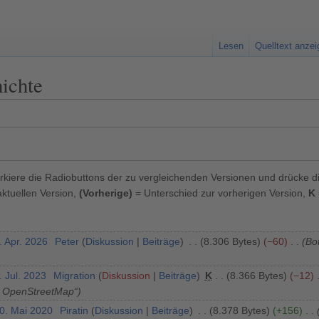
Lesen
Quelltext anze
hichte
kiere die Radiobuttons der zu vergleichenden Versionen und drücke d
ktuellen Version,
(Vorherige)
= Unterschied zur vorherigen Version,
K
. Apr. 2026
Peter
Diskussion
Beiträge
8.306 Bytes
−60
Bot
. Jul. 2023
Migration
Diskussion
Beiträge
K
8.366 Bytes
−12
, OpenStreetMap“
30. Mai 2020
Piratin
Diskussion
Beiträge
8.378 Bytes
+156