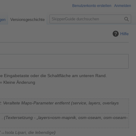
Benutzerkonto erstellen
Anmelden
S
igen
Versionsgeschichte
u
c
Hilfe
h
e
ie Eingabetaste oder die Schaltfläche am unteren Rand.
= Kleine Änderung
: Veraltete Maps-Parameter entfernt (service, layers, overlays
Textersetzung - „layers=osm-mapnik, osm-oseam, osm-oseam-
→
Isola Lipari, die lebendige