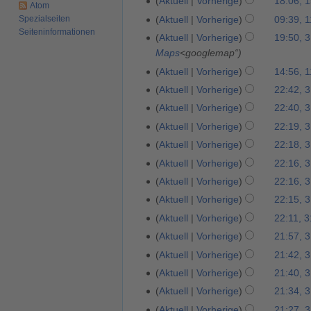
r
Aktuell
Vorherige
18:06, 
u
b
Atom
u
i
z
e
b
n
Spezialseiten
Aktuell
Vorherige
09:39, 1
1
e
s
t
u
i
e
Seiten­­informationen
g
1
r
a
Aktuell
Vorherige
19:50, 3
3
u
s
t
i
s
.
2
m
Maps
<googlemap“
.
n
a
u
t
z
N
0
m
N
g
m
Aktuell
Vorherige
14:56, 1
1
n
u
u
o
1
e
o
s
m
1
g
Aktuell
Vorherige
22:42, 
3
n
s
v
3
n
v
z
e
.
s
1
g
Aktuell
Vorherige
22:40, 
a
e
f
e
u
n
J
z
.
s
m
Aktuell
Vorherige
22:19, 
m
a
m
s
f
u
u
M
z
m
b
s
Aktuell
Vorherige
22:18, 
b
a
a
n
s
a
u
e
e
s
e
m
s
Aktuell
Vorherige
22:16, 
i
a
i
s
n
r
u
r
m
s
2
m
Aktuell
Vorherige
22:16, 
2
a
f
2
n
2
e
u
0
m
0
m
Aktuell
Vorherige
22:15, 
a
0
g
0
n
n
1
e
1
m
s
Aktuell
Vorherige
22:11, 
1
1
f
g
2
n
1
e
s
3
Aktuell
Vorherige
21:57, 
3
a
f
n
u
K
s
Aktuell
Vorherige
21:42, 
a
f
n
e
s
s
Aktuell
Vorherige
21:40, 
a
g
i
u
s
s
Aktuell
Vorherige
21:34, 
n
n
u
s
Aktuell
Vorherige
21:27, 