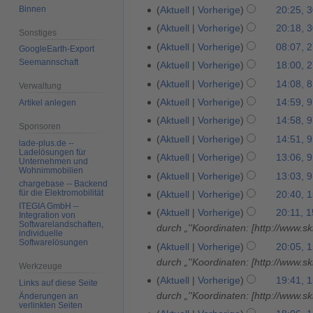
i
u
0
Binnen
Aktuell
Vorherige
20:25, 
l
l
.
Aktuell
Vorherige
20:18, 
2
Sonstiges
i
M
K
Aktuell
Vorherige
08:07, 
2
0
GoogleEarth-Export
2
a
e
K
Seemannschaft
7
2
Aktuell
Vorherige
18:00, 
2
0
i
i
e
.
6
7
2
Aktuell
Vorherige
14:08, 8
8
2
Verwaltung
n
i
N
.
3
.
0
Aktuell
Vorherige
14:59, 9
9
Artikel anlegen
e
n
o
F
A
2
K
.
B
Aktuell
Vorherige
14:58, 9
e
v
Sponsoren
e
p
0
e
J
e
B
Aktuell
Vorherige
14:51, 9
e
b
lade-plus.de --
r
i
u
a
Ladelösungen für
K
e
m
Aktuell
Vorherige
13:06, 9
r
i
Unternehmen und
n
n
r
e
a
b
Wohnimmobilien
K
u
Aktuell
Vorherige
13:03, 9
l
e
i
b
i
r
chargebase -- Backend
e
e
a
K
2
B
für die Elektromobilität
Aktuell
Vorherige
20:40, 
1
2
e
n
b
r
i
r
e
ITEGIA GmbH --
0
e
5
0
i
Aktuell
Vorherige
20:11, 
e
e
Integration von
2
n
2
i
1
a
Softwarelandschaften,
.
1
t
durch „''Koordinaten: [http://www
B
i
0
e
individuelle
0
n
8
r
D
4
u
Softwarelösungen
e
t
Aktuell
Vorherige
20:05, 
1
B
1
e
b
e
n
a
u
durch „''Koordinaten: [http://www
9
e
9
Werkzeuge
B
e
z
g
r
n
a
Aktuell
Vorherige
19:41, 
e
Links auf diese Seite
i
e
s
b
g
r
durch „''Koordinaten: [http://www
Änderungen an
a
t
m
z
verlinkten Seiten
e
s
b