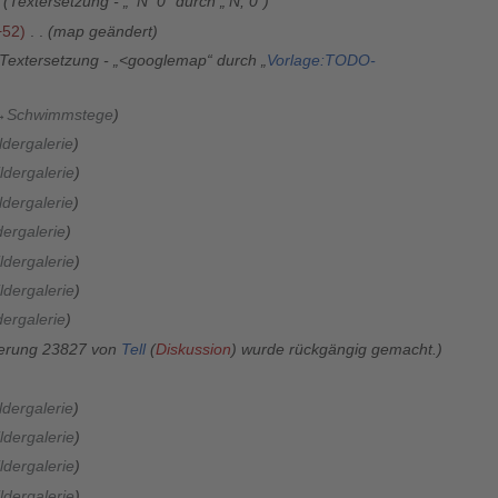
Textersetzung - „' N 0“ durch „'N, 0“
−52
map geändert
Textersetzung - „<googlemap“ durch „
Vorlage:TODO-
→
Schwimmstege
ldergalerie
ldergalerie
ldergalerie
dergalerie
ldergalerie
ldergalerie
dergalerie
erung 23827 von
Tell
(
Diskussion
) wurde rückgängig gemacht.
ldergalerie
ldergalerie
ldergalerie
ldergalerie