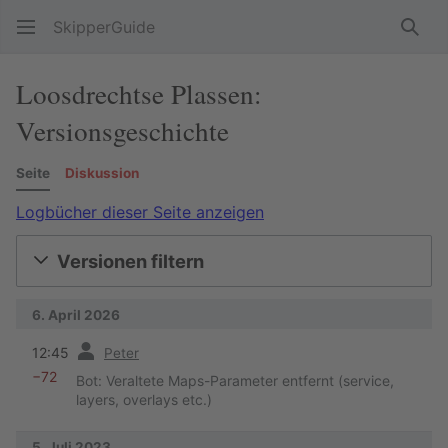
SkipperGuide
Such
Loosdrechtse Plassen:
Versionsgeschichte
Seite
Diskussion
Logbücher dieser Seite anzeigen
Versionen filtern
6. April 2026
Vorherige
12:45
Peter
−72
Bot: Veraltete Maps-Parameter entfernt (service,
layers, overlays etc.)
5. Juli 2023