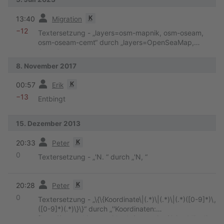
Vorherige
K
13:40
Migration
−12
Textersetzung - „layers=osm-mapnik, osm-oseam,
osm-oseam-cemt“ durch „layers=OpenSeaMap,
OpenStreetMap“
8. November 2017
Vorherige
K
00:57
Erik
−13
Entbingt
15. Dezember 2013
Vorherige
K
20:33
Peter
0
Textersetzung - „'N. “ durch „'N, “
Vorherige
K
20:28
Peter
0
Textersetzung - „\{\{Koordinate\|(.*)\|(.*)\|(.*)([0-9]*)\,
([0-9]*)(.*)\}\}“ durch „''Koordinaten:
[http://www.skipperguide.de/extension/OSeaMRedire