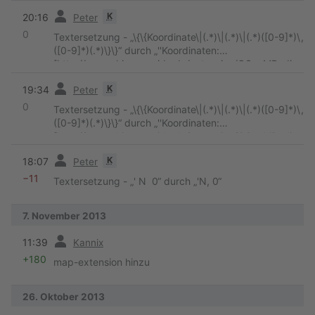
ct.php?coord=$2 $3$4.$5$6]''
“
Vorherige
K
20:16
Peter
0
Textersetzung - „\{\{Koordinate\|(.*)\|(.*)\|(.*)([0-9]*)\,
([0-9]*)(.*)\}\}“ durch „''Koordinaten:
[http://www.skipperguide.de/extension/OSeaMRedire
ct.php?coord=$2 $3$4.$5$6]''
“
Vorherige
K
19:34
Peter
0
Textersetzung - „\{\{Koordinate\|(.*)\|(.*)\|(.*)([0-9]*)\,
([0-9]*)(.*)\}\}“ durch „''Koordinaten:
[http://www.skipperguide.de/extension/OSeaMRedire
ct.php?coord=$2 $3$4.$5$6]''
“
Vorherige
K
18:07
Peter
−11
Textersetzung - „' N 0“ durch „'N, 0“
7. November 2013
Vorherige
11:39
Kannix
+180
map-extension hinzu
26. Oktober 2013
Vorherige