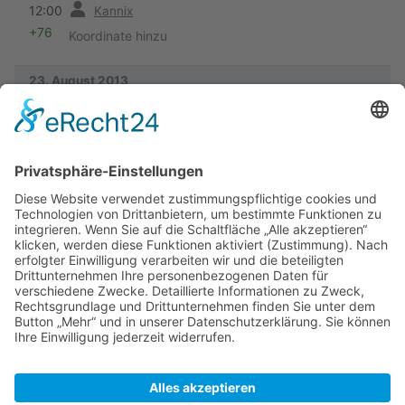
12:00
Kannix
+76
Koordinate hinzu
23. August 2013
Vorherige
12:59
Kannix
+144
NWB Waterkaart hinzu
Vorherige
12:30
Kannix
+998
Keine Bearbeitungszusammenfassung
18. August 2013
Vorherige
18:32
Kannix
+689
Neuanlage