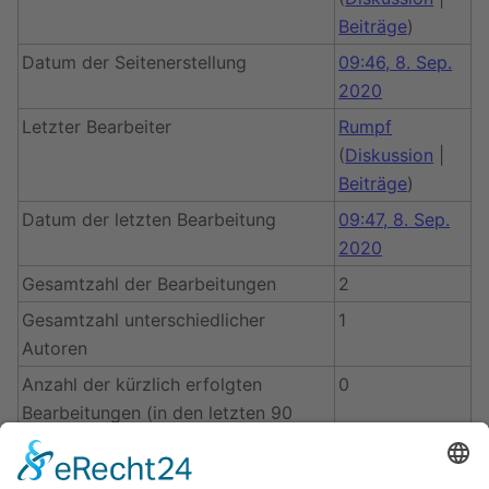
Beiträge
)
Datum der Seitenerstellung
09:46, 8. Sep.
2020
Letzter Bearbeiter
Rumpf
(
Diskussion
|
Beiträge
)
Datum der letzten Bearbeitung
09:47, 8. Sep.
2020
Gesamtzahl der Bearbeitungen
2
Gesamtzahl unterschiedlicher
1
Autoren
Anzahl der kürzlich erfolgten
0
Bearbeitungen (in den letzten 90
Tagen)
Anzahl unterschiedlicher Autoren der
0