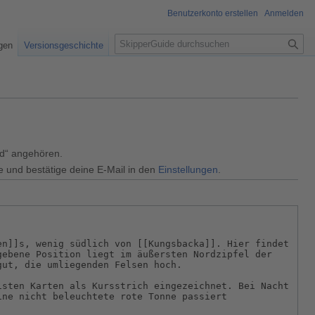
Benutzerkonto erstellen
Anmelden
S
igen
Versionsgeschichte
u
c
h
e
ed“ angehören.
e und bestätige deine E-Mail in den
Einstellungen
.