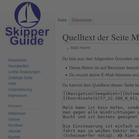
Seite
Diskussion
Quelltext der Seite
←
Malö Hamn
Zur
Zur
Du bist aus den folgenden Gründen nich
Hauptseite
Navigation
Suche
Neuigkeiten
Diese Aktion ist auf Benutzer besch
springen
springen
Letzte Änderungen
Du musst deine E-Mail-Adresse erst
Zufällige Seite
Hilfe
Du kannst den Quelltext dieser Seite b
Unterstützung
Impressum
Reviere
Mittelmeer
Ostsee
Nordsee
Atlantik
Karibik