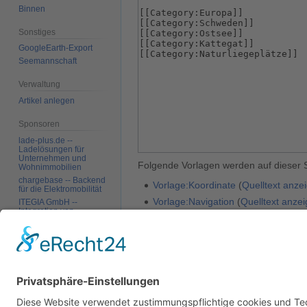
Binnen
Sonstiges
GoogleEarth-Export
Seemannschaft
Verwaltung
Artikel anlegen
Sponsoren
lade-plus.de --
Ladelösungen für
Unternehmen und
Folgende Vorlagen werden auf dieser 
Wohnimmobilien
chargebase -- Backend
Vorlage:Koordinate
(
Quelltext anze
für die Elektromobilität
Vorlage:Navigation
(
Quelltext anze
ITEGIA GmbH --
Integration von
Softwarelandschaften,
Zurück zur Seite
Malö Hamn
.
individuelle
Softwarelösungen
Werkzeuge
Datenschutz
Über SkipperGuide
Haftungsa
Links auf diese Seite
Änderungen an
verlinkten Seiten