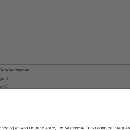
Seite verwendet:
igen
)
igen
)
usschluss
Mobile Ansicht