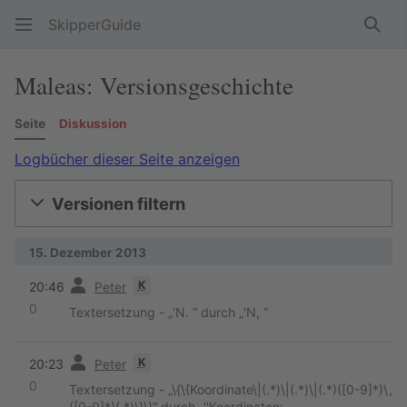
SkipperGuide
Such
Maleas: Versionsgeschichte
Seite
Diskussion
Logbücher dieser Seite anzeigen
Versionen filtern
15. Dezember 2013
Vorherige
K
20:46
Peter
0
Textersetzung - „'N. “ durch „'N, “
Vorherige
K
20:23
Peter
0
Textersetzung - „\{\{Koordinate\|(.*)\|(.*)\|(.*)([0-9]*)\,
([0-9]*)(.*)\}\}“ durch „''Koordinaten: