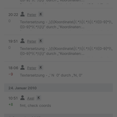
[http://www.skipperguide.de/extension/OSeaMRedire
ct.php?coord=$2 $3$4.$5$6]''
“
Vorherige
K
20:22
Peter
0
Textersetzung - „\{\{Koordinate\|(.*)\|(.*)\|(.*)([0-9]*)\,
([0-9]*)(.*)\}\}“ durch „''Koordinaten:
[http://www.skipperguide.de/extension/OSeaMRedire
ct.php?coord=$2 $3$4.$5$6]''
“
Vorherige
K
19:51
Peter
0
Textersetzung - „\{\{Koordinate\|(.*)\|(.*)\|(.*)([0-9]*)\,
([0-9]*)(.*)\}\}“ durch „''Koordinaten:
[http://www.skipperguide.de/extension/OSeaMRedire
ct.php?coord=$2 $3$4.$5$6]''
“
Vorherige
K
18:06
Peter
−9
Textersetzung - „' N 0“ durch „'N, 0“
24. Januar 2010
Vorherige
K
10:51
Axel
+8
fmt, check coords