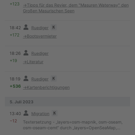
+123
→
Tipps für das Revier, dem "Masuren Waterway" den
Großen Masurischen Seen
Vorherige
K
18:42
Ruediger
+172
→
Bootsvermieter
Vorherige
18:26
Ruediger
+19
→
Literatur
Vorherige
K
18:19
Ruediger
+536
→
Kartenberichtigungen
5. Juli 2023
Vorherige
K
13:40
Migration
−12
Textersetzung - „layers=osm-mapnik, osm-oseam,
osm-oseam-cemt“ durch „layers=OpenSeaMap,
OpenStreetMap“