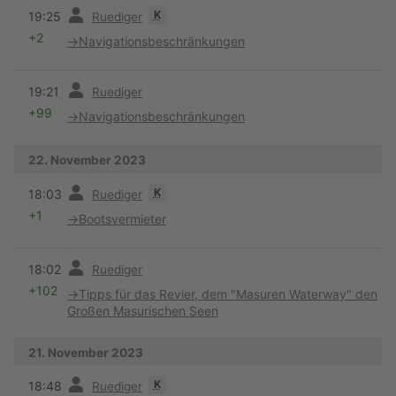
Vorherige
K
19:25
Ruediger
+2
→
Navigationsbeschränkungen
Vorherige
19:21
Ruediger
+99
→
Navigationsbeschränkungen
22. November 2023
Vorherige
K
18:03
Ruediger
+1
→
Bootsvermieter
Vorherige
18:02
Ruediger
+102
→
Tipps für das Revier, dem "Masuren Waterway" den
Großen Masurischen Seen
21. November 2023
Vorherige
K
18:48
Ruediger