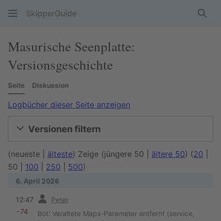
SkipperGuide
Such
Masurische Seenplatte:
Versionsgeschichte
Seite
Diskussion
Logbücher dieser Seite anzeigen
Versionen filtern
(
neueste
|
älteste
) Zeige (
jüngere 50
|
ältere 50
) (
20
|
50
|
100
|
250
|
500
)
6. April 2026
Vorherige
12:47
Peter
−74
Bot: Veraltete Maps-Parameter entfernt (service,