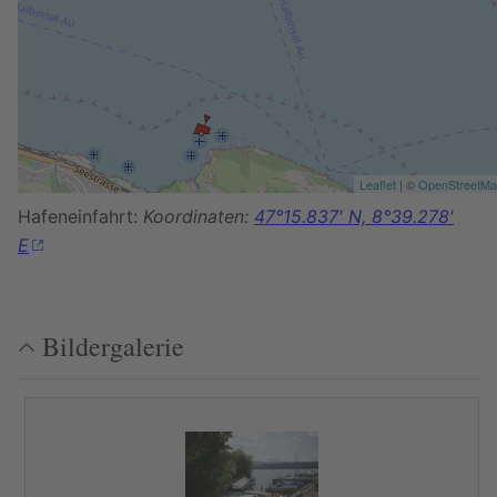
Leaflet
| ©
OpenStreetM
Hafeneinfahrt:
Koordinaten:
47°15.837' N, 8°39.278'
E
Bildergalerie