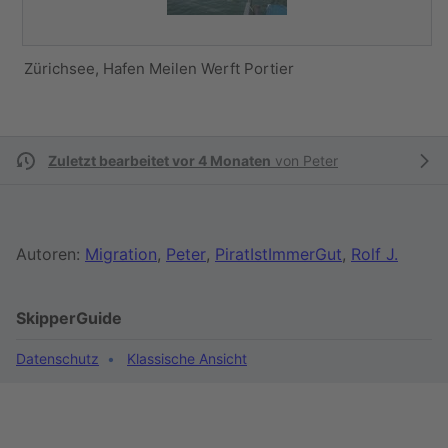
Zürichsee, Hafen Meilen Werft Portier
Zuletzt bearbeitet vor 4 Monaten
von
Peter
Autoren:
Migration
,
Peter
,
PiratIstImmerGut
,
Rolf J.
SkipperGuide
Datenschutz
Klassische Ansicht