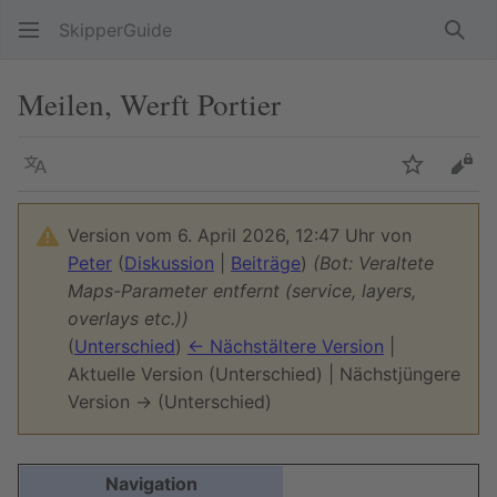
SkipperGuide
Such
Meilen, Werft Portier
Sprache
Beobacht
Quel
Version vom 6. April 2026, 12:47 Uhr von
Peter
(
Diskussion
|
Beiträge
)
(Bot: Veraltete
Maps-Parameter entfernt (service, layers,
overlays etc.))
(
Unterschied
)
← Nächstältere Version
|
Aktuelle Version (Unterschied) | Nächstjüngere
Version → (Unterschied)
Navigation