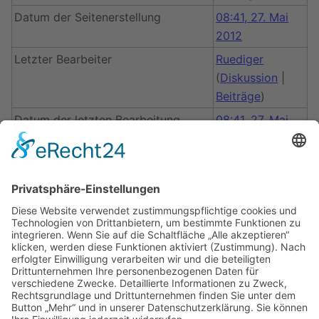
Datum der Seitenerstellung
08:41, 27. Mai
2012
Letzter Bearbeiter
Ruediger
(
Diskussion
|
Beiträge
)
Datum der letzten Bearbeitung
08:41, 27. Mai
2012
Gesamtzahl der Bearbeitungen
1
Gesamtzahl unterschiedlicher
1
Autoren
Anzahl der kürzlich erfolgten
0
Bearbeitungen (in den letzten 90
Tagen)
Anzahl unterschiedlicher Autoren
0
der kürzlich erfolgten