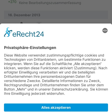
+270
Keine Bearbeitungszusammenfassung
16. Dezember 2013
Vorherige
K
10:11
Peter
+3
Textersetzung - „"N “ durch „"N, “
17. Mai 2008
Vorherige
K
08:23
Peter
+220
Keine Bearbeitungszusammenfassung
7. März 2008
Vorherige
10:25
M Dietrich
+590
Erstbeschreibung