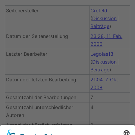
Seitenersteller
Crefeld
(
Diskussion
|
Beiträge
)
Datum der Seitenerstellung
23:28, 11. Feb.
2006
Letzter Bearbeiter
Legolas13
(
Diskussion
|
Beiträge
)
Datum der letzten Bearbeitung
21:04, 7. Okt.
2008
Gesamtzahl der Bearbeitungen
7
Gesamtzahl unterschiedlicher
4
Autoren
Anzahl der kürzlich erfolgten
0
Bearbeitungen (in den letzten 90