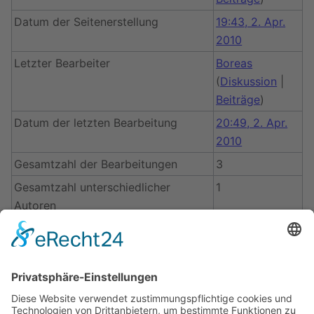
Datum der Seitenerstellung
19:43, 2. Apr.
2010
Letzter Bearbeiter
Boreas
(
Diskussion
|
Beiträge
)
Datum der letzten Bearbeitung
20:49, 2. Apr.
2010
Gesamtzahl der Bearbeitungen
3
Gesamtzahl unterschiedlicher
1
Autoren
Anzahl der kürzlich erfolgten
0
Bearbeitungen (in den letzten 90
Tagen)
Anzahl unterschiedlicher Autoren der
0
kürzlich erfolgten Bearbeitungen