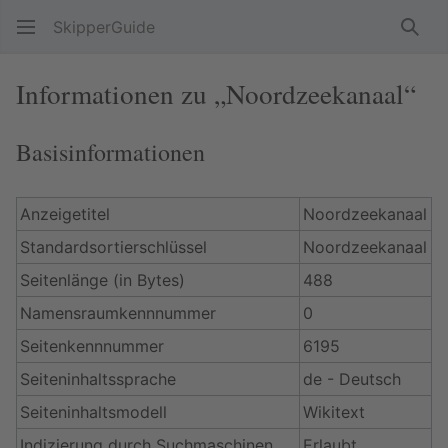
SkipperGuide
Such
Informationen zu „Noordzeekanaal“
Basisinformationen
Anzeigetitel
Noordzeekanaal
Standardsortierschlüssel
Noordzeekanaal
Seitenlänge (in Bytes)
488
Namensraumkennnummer
0
Seitenkennnummer
6195
Seiteninhaltssprache
de - Deutsch
Seiteninhaltsmodell
Wikitext
Indizierung durch Suchmaschinen
Erlaubt