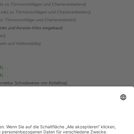
ks zu Törnvorschlägen und Charteranbietern
Links zu Törnvorschlägen und Charteranbietern
ks: Törnvorschläge und Charteranbieter
inks und Anreise-Infos eingebaut
er
seln und Hafenstädte
4
4
rrektur Schreibweise von Kefallinia
rektur des Links zu Zakynthos
Kartenlinks; Format Karte; erw + format Beschreibung
t
Ionische Inseln
nach
Nord-Ionische Inseln
verschoben
Kartenformat