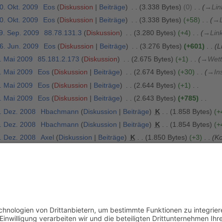
0. Okt. 2009
Eos
Diskussion
Beiträge
3.338 Bytes
0
→
Lin
0. Okt. 2009
Eos
Diskussion
Beiträge
3.338 Bytes
+58
→
29. Sep. 2009
88.78.131.3
Diskussion
3.280 Bytes
+4
→
Lin
6. Jun. 2009
Eos
Diskussion
Beiträge
3.276 Bytes
+601
L
7. Mai 2009
85.181.2.173
Diskussion
2.675 Bytes
+1
→
Wett
1. Mai 2009
Eos
Diskussion
Beiträge
2.674 Bytes
+30
→
In
1. Mai 2009
Eos
Diskussion
Beiträge
2.644 Bytes
+1
1. Mai 2009
Eos
Diskussion
Beiträge
2.643 Bytes
+785
6. Dez. 2008
Hbachmann
Diskussion
Beiträge
K
1.858 Bytes
+
6. Dez. 2008
Hbachmann
Diskussion
Beiträge
K
1.854 Bytes
+
5. Dez. 2008
Axel
Diskussion
Beiträge
K
1.850 Bytes
+3
Ko
4. Dez. 2008
Axel
Diskussion
Beiträge
K
1.847 Bytes
0
Kor
4. Dez. 2008
Axel
Diskussion
Beiträge
1.847 Bytes
+260
+ 
4. Dez. 2008
Axel
Diskussion
Beiträge
K
1.587 Bytes
0
ha
30. Nov. 2008
Axel
Diskussion
Beiträge
K
1.587 Bytes
+13
ältere 50
) (
20
|
50
|
100
|
250
|
500
)