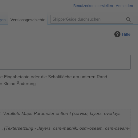
Benutzerkonto erstellen
Anmelden
S
igen
Versionsgeschichte
u
c
Hilfe
h
e
ie Eingabetaste oder die Schaltfläche am unteren Rand.
= Kleine Änderung
: Veraltete Maps-Parameter entfernt (service, layers, overlays
Textersetzung - „layers=osm-mapnik, osm-oseam, osm-oseam-