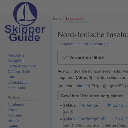
Seite
Diskussion
Nord-Ionische Inseln
Logbücher dieser Seite anzeigen
Zur
Zur
Hauptseite
Versionen filtern
Navigation
Suche
Neuigkeiten
springen
springen
Letzte Änderungen
Auswahl des Versionsunterschieds: Mar
Zufällige Seite
Legende:
(Aktuell)
= Unterschied zur a
Hilfe
Unterstützung
(
neueste
|
älteste
) Zeige (
jüngere 50
|
Impressum
Reviere
Mittelmeer
Aktuell
Vorherige
12:49, 6
6
Ostsee
etc.)
.
Nordsee
A
Aktuell
Vorherige
13:43, 5
5
Atlantik
p
cemt“ durch „layers=OpenSeaMap
.
Karibik