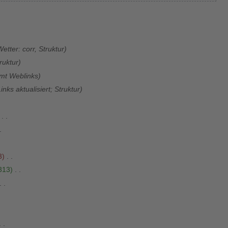
etter: corr, Struktur
ruktur
fmt Weblinks
inks aktualisiert; Struktur
3
313