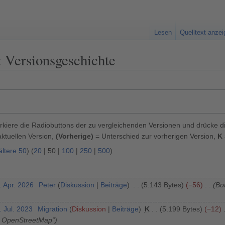
Lesen
Quelltext anze
: Versionsgeschichte
kiere die Radiobuttons der zu vergleichenden Versionen und drücke d
ktuellen Version,
(Vorherige)
= Unterschied zur vorherigen Version,
K
ältere 50
) (
20
|
50
|
100
|
250
|
500
)
. Apr. 2026
Peter
Diskussion
Beiträge
5.143 Bytes
−56
Bot
. Jul. 2023
Migration
Diskussion
Beiträge
K
5.199 Bytes
−12
, OpenStreetMap“