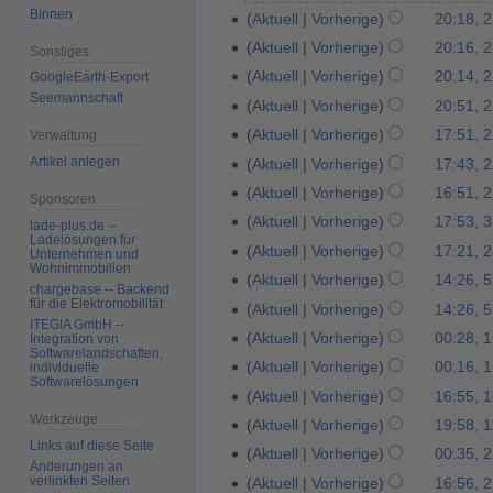
r
Binnen
J
Aktuell
Vorherige
20:18, 
2
i
u
K
7
Aktuell
Vorherige
20:16, 
Sonstiges
l
l
e
.
K
Aktuell
Vorherige
20:14, 
GoogleEarth-Export
2
i
i
F
e
Seemannschaft
K
Aktuell
Vorherige
20:51, 
2
0
2
n
e
i
e
2
2
Aktuell
Vorherige
17:51, 
Verwaltung
0
e
b
n
i
.
6
2
B
Artikel anlegen
Aktuell
Vorherige
17:43, 
r
e
n
A
3
e
u
B
Aktuell
Vorherige
16:51, 
e
Sponsoren
u
a
a
e
B
Aktuell
Vorherige
17:53, 
3
lade-plus.de --
g
r
r
a
Ladelösungen für
K
e
1
Aktuell
Vorherige
17:21, 
2
u
Unternehmen und
b
2
r
e
a
Wohnimmobilien
.
K
8
s
Aktuell
Vorherige
14:26, 
5
e
0
b
chargebase -- Backend
i
r
M
e
.
t
K
für die Elektromobilität
.
i
Aktuell
Vorherige
14:26, 
2
e
n
b
a
i
M
2
ITEGIA GmbH --
e
F
K
t
1
i
Aktuell
Vorherige
00:28, 
Integration von
1
e
e
i
n
a
0
i
Softwarelandschaften,
e
e
u
K
t
.
B
i
Aktuell
Vorherige
00:16, 
individuelle
2
e
i
2
n
b
i
n
Softwarelösungen
e
u
D
K
e
t
0
B
Aktuell
Vorherige
16:55, 
1
2
0
e
r
n
g
i
n
e
e
a
u
2
K
e
Werkzeuge
8
0
B
Aktuell
Vorherige
19:58, 1
1
u
e
s
n
g
z
i
r
n
0
e
a
Links auf diese Seite
.
2
K
e
1
a
B
z
Aktuell
Vorherige
00:35, 2
2
e
s
e
n
b
g
i
r
Änderungen an
S
0
e
a
.
r
K
e
u
.
verlinkten Seiten
B
z
Aktuell
Vorherige
16:56, 
2
m
e
e
s
n
b