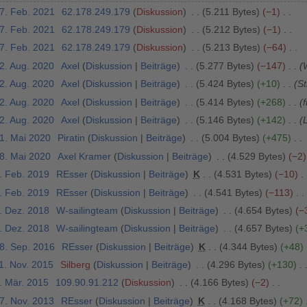
27. Feb. 2021
62.178.249.179
Diskussion
5.211 Bytes
−1
27. Feb. 2021
62.178.249.179
Diskussion
5.212 Bytes
−1
27. Feb. 2021
62.178.249.179
Diskussion
5.213 Bytes
−64
22. Aug. 2020
Axel
Diskussion
Beiträge
5.277 Bytes
−147
W
22. Aug. 2020
Axel
Diskussion
Beiträge
5.424 Bytes
+10
St
22. Aug. 2020
Axel
Diskussion
Beiträge
5.414 Bytes
+268
22. Aug. 2020
Axel
Diskussion
Beiträge
5.146 Bytes
+142
L
31. Mai 2020
Piratin
Diskussion
Beiträge
5.004 Bytes
+475
28. Mai 2020
Axel Kramer
Diskussion
Beiträge
4.529 Bytes
−2
5. Feb. 2019
REsser
Diskussion
Beiträge
K
4.531 Bytes
−10
5. Feb. 2019
REsser
Diskussion
Beiträge
4.541 Bytes
−113
1. Dez. 2018
W-sailingteam
Diskussion
Beiträge
4.654 Bytes
−
1. Dez. 2018
W-sailingteam
Diskussion
Beiträge
4.657 Bytes
+
18. Sep. 2016
REsser
Diskussion
Beiträge
K
4.344 Bytes
+48
1. Nov. 2015
Silberg
Diskussion
Beiträge
4.296 Bytes
+130
. Mär. 2015
109.90.91.212
Diskussion
4.166 Bytes
−2
27. Nov. 2013
REsser
Diskussion
Beiträge
K
4.168 Bytes
+72