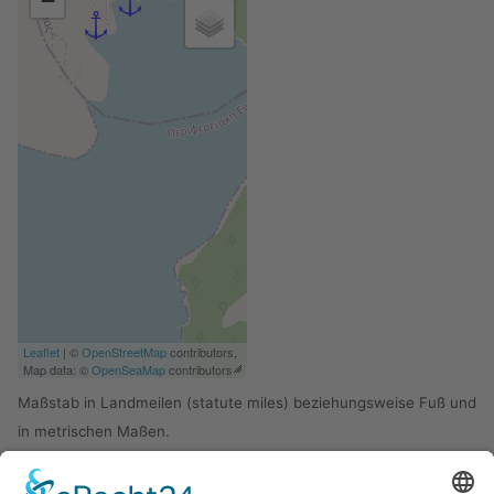
−
Leaflet
| ©
OpenStreetMap
contributors,
Map data: ©
OpenSeaMap
contributors
Maßstab in Landmeilen (statute miles) beziehungsweise Fuß und
in metrischen Maßen.
Die kleine Bucht auf 39° 16,619' N 020° 27,902' E