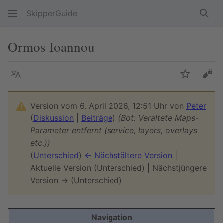
SkipperGuide
Such
Ormos Ioannou
Sprache
Beobacht
Quel
Version vom 6. April 2026, 12:51 Uhr von
Peter
(
Diskussion
|
Beiträge
)
(Bot: Veraltete Maps-
Parameter entfernt (service, layers, overlays
etc.))
(
Unterschied
)
← Nächstältere Version
|
Aktuelle Version (Unterschied) | Nächstjüngere
Version → (Unterschied)
Navigation