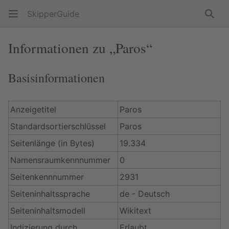
SkipperGuide
Such
Informationen zu „Paros“
Basisinformationen
Anzeigetitel
Paros
Standardsortierschlüssel
Paros
Seitenlänge (in Bytes)
19.334
Namensraumkennnummer
0
Seitenkennnummer
2931
Seiteninhaltssprache
de - Deutsch
Seiteninhaltsmodell
Wikitext
Indizierung durch
Erlaubt