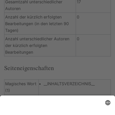
Gesamtzahl unterschiedlicher
17
Autoren
Anzahl der kürzlich erfolgten
0
Bearbeitungen (in den letzten 90
Tagen)
Anzahl unterschiedlicher Autoren
0
der kürzlich erfolgten
Bearbeitungen
Seiteneigenschaften
Magisches Wort
__INHALTSVERZEICHNIS__
(1)
Eingebundene
Vorlage:Koordinate
(
Quelltext
Vorlagen (5)
anzeigen
)
Vorlage:Navigation
(
Quelltext