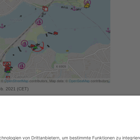
| ©
OpenStreetMap
contributors, Map data: ©
OpenSeaMap
contributors
Feb. 2021 (CET)
chland
Brandenburg
Havel
Potsdamer-Havel
See
 12:52 Uhr geändert.