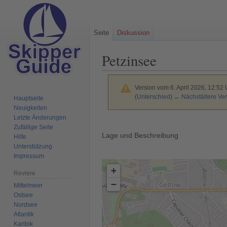
Seite
Diskussion
Petzinsee
Version vom 6. April 2026, 12:52
(
Unterschied
)
← Nächstältere Ver
Hauptseite
Neuigkeiten
Letzte Änderungen
Zur
Zur
Zufällige Seite
Navigation
Suche
Lage und Beschreibung
Hilfe
springen
springen
Unterstützung
Impressum
+
Reviere
−
Mittelmeer
Ostsee
Nordsee
Atlantik
Karibik